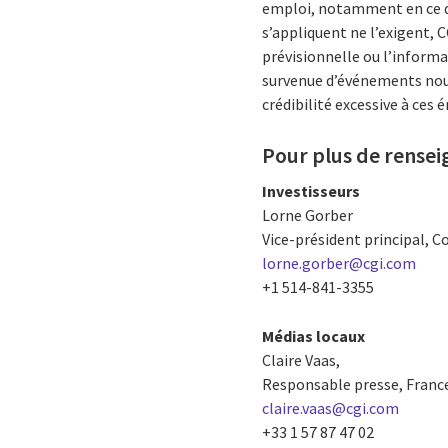
emploi, notamment en ce qui
s’appliquent ne l’exigent, 
prévisionnelle ou l’inform
survenue d’événements nouve
crédibilité excessive à ces
Pour plus de rense
Investisseurs
Lorne Gorber
Vice-président principal, C
lorne.gorber@cgi.com
+1 514-841-3355
Médias locaux
Claire Vaas,
Responsable presse, Franc
claire.vaas@cgi.com
+33 1 57 87 47 02