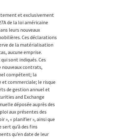
ectement et exclusivement
27A de la loi américaine
 dans leurs nouveaux
mobilières. Ces déclarations
erve de la matérialisation
 cas, aucune emprise.
qui sont indiqués. Ces
e nouveaux contrats,
onnel compétent; la
e et commerciale; le risque
rts de gestion annuel et
ecurities and Exchange
annuelle déposée auprès des
mploi aux présentes des
r », « planifier », ainsi que
sert qu’à des fins
ents qu’en date de leur