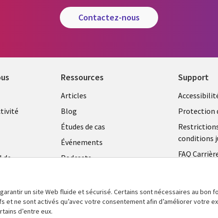
contactez-nous
ous
Ressources
Support
Library
Legal
Articles
Accessibilit
Links
FRANC
tivité
Blog
Protection 
FRANCE
Études de cas
Restriction
conditions j
Événements
FAQ Carrièr
l de
Podcasts
Centre de g
Points de vue
témoins
Vidéos
 garantir un site Web fluide et sécurisé. Certains sont nécessaires au bon
tifs et ne sont activés qu’avec votre consentement afin d’améliorer votre 
En voir plus
tains d’entre eux.