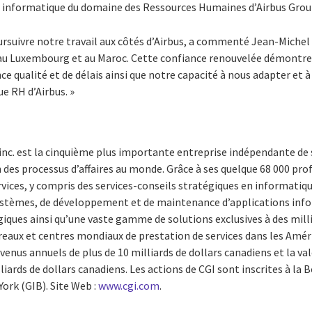
 informatique du domaine des Ressources Humaines d’Airbus Grou
rsuivre notre travail aux côtés d’Airbus, a commenté Jean-Michel 
, au Luxembourg et au Maroc. Cette confiance renouvelée démontr
ce qualité et de délais ainsi que notre capacité à nous adapter et à
ue RH d’Airbus. »
inc. est la cinquième plus importante entreprise indépendante de 
 des processus d’affaires au monde. Grâce à ses quelque 68 000 prof
rvices, y compris des services-conseils stratégiques en informat
systèmes, de développement et de maintenance d’applications inf
iques ainsi qu’une vaste gamme de solutions exclusives à des millie
reaux et centres mondiaux de prestation de services dans les Amér
venus annuels de plus de 10 milliards de dollars canadiens et la va
rds de dollars canadiens. Les actions de CGI sont inscrites à la 
York (GIB). Site Web :
www.cgi.com
.