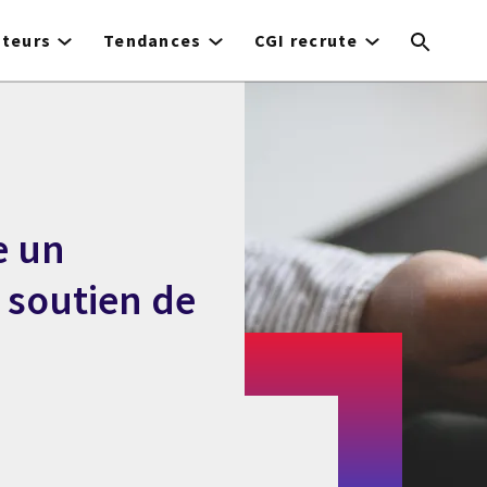
cteurs
Tendances
CGI recrute
e un
 soutien de