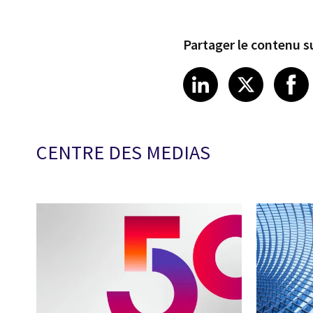
Partager le contenu su
Share article
Share art
Shar
LinkedIn
X
CENTRE DES MEDIAS