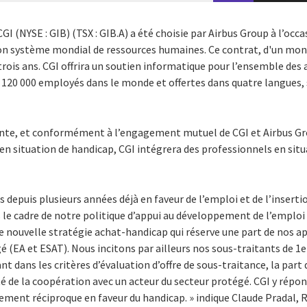
CGI (NYSE : GIB) (TSX : GIB.A) a été choisie par Airbus Group à l’oc
son système mondial de ressources humaines. Ce contrat, d'un mon
 trois ans. CGI offrira un soutien informatique pour l’ensemble des
e 120 000 employés dans le monde et offertes dans quatre langues, s
ente, et conformément à l’engagement mutuel de CGI et Airbus G
n situation de handicap, CGI intégrera des professionnels en situ
s depuis plusieurs années déjà en faveur de l’emploi et de l’insert
s le cadre de notre politique d’appui au développement de l’emplo
 nouvelle stratégie achat-handicap qui réserve une part de nos app
é (EA et ESAT). Nous incitons par ailleurs nos sous-traitants de 1er
t dans les critères d’évaluation d’offre de sous-traitance, la part
té de la coopération avec un acteur du secteur protégé. CGI y rép
ment réciproque en faveur du handicap. » indique Claude Pradal, 