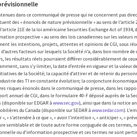
révisionnelle
ontenues dans ce communiqué de presse qui ne concernent pas dir
tuent des « énoncés de nature prévisionnelle » au sens de l’article 
 l’article 21E de la loi américaine Securities Exchange Act of 1934,
rmation prospective » au sens des lois canadiennes sur les valeurs 
ent les intentions, projets, attentes et opinions de CGI, sous rés
t d’autres facteurs sur lesquels la Société n’a, dans bon nombre de
, les résultats réels pourraient différer considérablement de ceux 
ment, sans s’y limiter, la date d’entrée en vigueur et la valeur d
nitiatives de la Société; la capacité d’attirer et de retenir du pers
industrie des TI en constante évolution; la conjoncture économiqu
tres risques énoncés dans le communiqué de presse, dans les rappo
port annuel de CGI, dans le formulaire 40-F déposé auprès de la S
 (disponible sur EDGAR à
www.sec.gov
), ainsi que dans la notice 
bilières du Canada (disponible sur SEDAR à
www.sedar.com
). L’e
, « s’attendre à ce que », « avoir l’intention », « anticiper », « prévoi
re semblable et de toute autre forme conjuguée de ces termes, ne 
onnelle ou d’information prospective et ces termes ne sont pertin