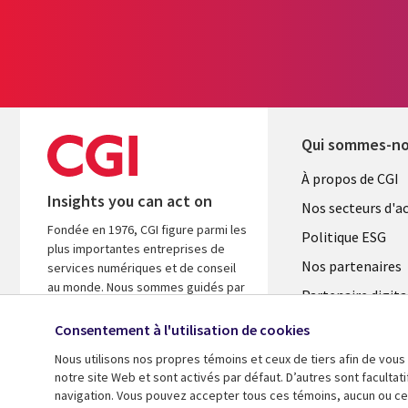
Qui sommes-n
Useful
À propos de CGI
Insights you can act on
links
Nos secteurs d'ac
Fondée en 1976, CGI figure parmi les
FRANCE
Politique ESG
plus importantes entreprises de
Nos partenaires
services numériques et de conseil
au monde. Nous sommes guidés par
Partenaire digita
les faits et axés sur les résultats afin
l'ASM
d’accélérer le rendement de vos
Consentement à l'utilisation de cookies
investissements.
Salle de presse
Nous utilisons nos propres témoins et ceux de tiers afin de vous
Fusions
notre site Web et sont activés par défaut. D’autres sont faculta
A propos de CGI
navigation. Vous pouvez accepter tous ces témoins, aucun ou cer