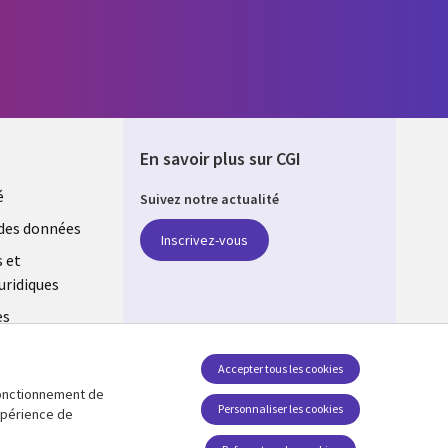
En savoir plus sur CGI
é
Suivez notre actualité
E
des données
Inscrivez-vous
s et
uridiques
es
estion des
Accepter tous les cookies
 fonctionnement de
Retrouvez-nous sur les réseaux
Personnaliser les cookies
expérience de