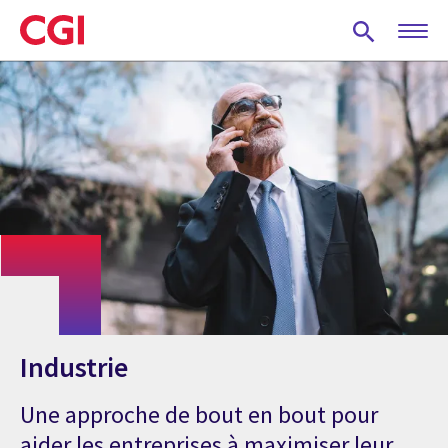
Skip
to
main
content
Industrie
Une approche de bout en bout pour
aider les entreprises à maximiser leur