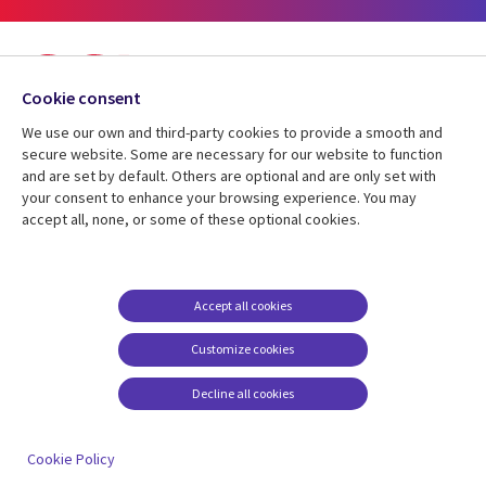
Cookie consent
Insights you can act on
We use our own and third-party cookies to provide a smooth and
secure website. Some are necessary for our website to function
Founded in 1976, CGI is among the largest IT and business
and are set by default. Others are optional and are only set with
consulting services firms in the world. We are insights-driven and
your consent to enhance your browsing experience. You may
outcomes-focused to help accelerate returns on your investments.
accept all, none, or some of these optional cookies.
A propos de CGI
© 2026 CGI Inc.
Accept all cookies
Customize cookies
Discover more about
Company
Decline all cookies
CGI
Useful
À propos de CGI
Keeping you informed
Cookie Policy
links
Nos secteurs d'activité