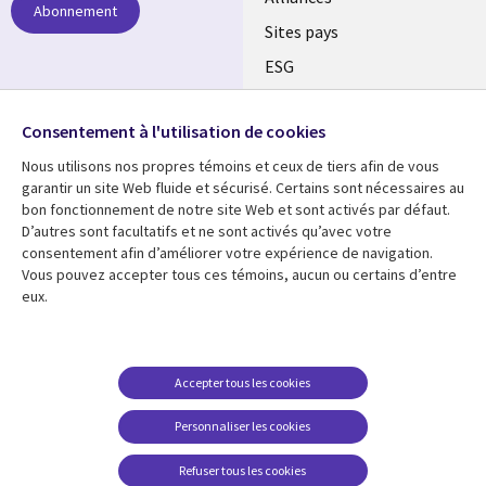
Abonnement
Sites pays
ESG
Nos bureaux
Suivez-nous
Consentement à l'utilisation de cookies
Fusions
Nous utilisons nos propres témoins et ceux de tiers afin de vous
Social
Salle de presse
garantir un site Web fluide et sécurisé. Certains sont nécessaires au
Media
bon fonctionnement de notre site Web et sont activés par défaut.
Global
D’autres sont facultatifs et ne sont activés qu’avec votre
FR
consentement afin d’améliorer votre expérience de navigation.
Ressources
Support
Vous pouvez accepter tous ces témoins, aucun ou certains d’entre
eux.
Articles
Accessibilité
Blogues
Données Personnelles
Études de cas
Restrictions et
Accepter tous les cookies
conditions juridiques
Événements
Personnaliser les cookies
Carrières FAQ
Baladodiffusions
Centre de gestion des
Refuser tous les cookies
Vidéos