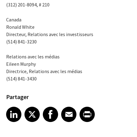
(312) 201-8094, # 210
Canada
Ronald White
Directeur, Relations avec les investisseurs
(514) 841-3230
Relations avec les médias
Eileen Murphy
Directrice, Relations avec les médias
(514) 841-3430
Partager
Share article on LinkedIn
Share article on X
Share article on Facebook
Share article on Email
Share article on Print
LinkedIn
X
Facebook
Email
Print