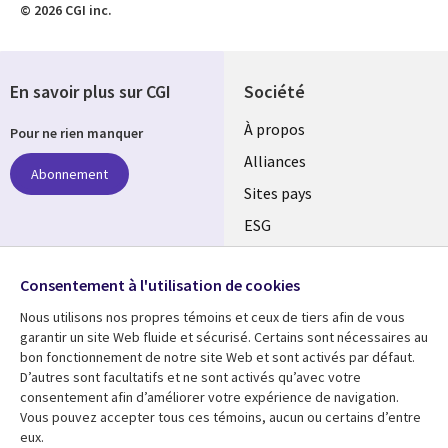
© 2026 CGI inc.
En savoir plus sur CGI
Société
À propos
Pour ne rien manquer
Alliances
Abonnement
Sites pays
ESG
Nos bureaux
Suivez-nous
Consentement à l'utilisation de cookies
Fusions
Nous utilisons nos propres témoins et ceux de tiers afin de vous
Social
Salle de presse
garantir un site Web fluide et sécurisé. Certains sont nécessaires au
Media
bon fonctionnement de notre site Web et sont activés par défaut.
Global
D’autres sont facultatifs et ne sont activés qu’avec votre
FR
consentement afin d’améliorer votre expérience de navigation.
Ressources
Support
Vous pouvez accepter tous ces témoins, aucun ou certains d’entre
eux.
Articles
Accessibilité