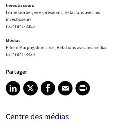
Investisseurs
Lorne Gorber, vice-président, Relations avec les
investisseurs
(514) 841-3355
Médias
Eileen Murphy, directrice, Relations avec les médias
(514) 841-3430
Partager
Share article on LinkedIn
Share article on X
Share article on Facebook
Share article on Email
Share article on Print
LinkedIn
X
Facebook
Email
Print
Centre des médias