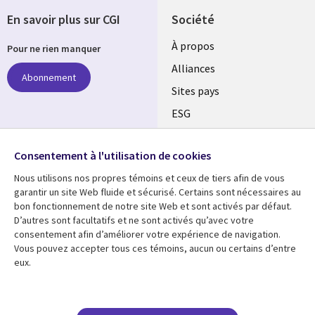
En savoir plus sur CGI
Société
À propos
Pour ne rien manquer
Alliances
Abonnement
Sites pays
ESG
Nos bureaux
Suivez-nous
Consentement à l'utilisation de cookies
Fusions
Nous utilisons nos propres témoins et ceux de tiers afin de vous
Social
Salle de presse
garantir un site Web fluide et sécurisé. Certains sont nécessaires au
Media
bon fonctionnement de notre site Web et sont activés par défaut.
Global
D’autres sont facultatifs et ne sont activés qu’avec votre
FR
consentement afin d’améliorer votre expérience de navigation.
Ressources
Support
Vous pouvez accepter tous ces témoins, aucun ou certains d’entre
eux.
Articles
Accessibilité
Blogues
Données Personnelles
Études de cas
Restrictions et