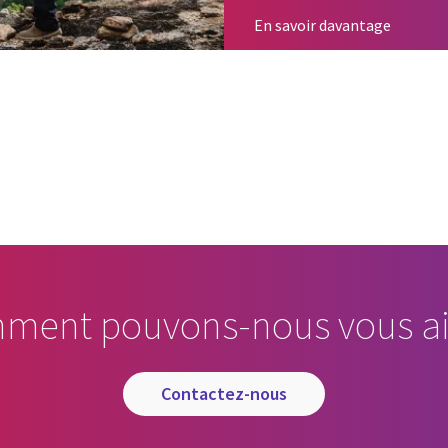
Solution
En savoir davantage
cebook
n Email
cle on Print
ment pouvons-nous vous ai
contactez-nous