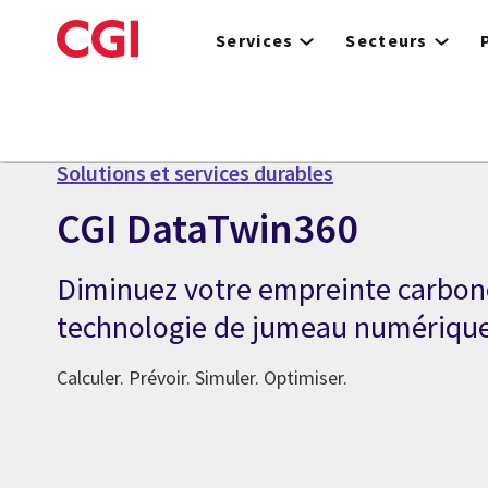
Skip
to
Services
Secteurs
main
content
Solutions et services durables
CGI DataTwin360
Diminuez votre empreinte carbone
technologie de jumeau numériqu
Calculer. Prévoir. Simuler. Optimiser.