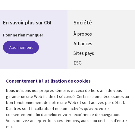
En savoir plus sur CGI
Société
À propos
Pour ne rien manquer
Alliances
Abonnement
Sites pays
ESG
Nos bureaux
Suivez-nous
Consentement à l'utilisation de cookies
Fusions
Nous utilisons nos propres témoins et ceux de tiers afin de vous
Social
Salle de presse
garantir un site Web fluide et sécurisé. Certains sont nécessaires au
Media
bon fonctionnement de notre site Web et sont activés par défaut.
Global
D’autres sont facultatifs et ne sont activés qu’avec votre
FR
consentement afin d’améliorer votre expérience de navigation.
Ressources
Support
Vous pouvez accepter tous ces témoins, aucun ou certains d’entre
eux.
Articles
Accessibilité