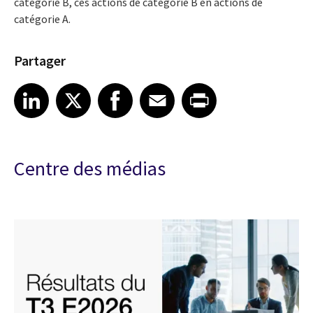
catégorie B, ces actions de catégorie B en actions de
catégorie A.
Partager
Share article on LinkedIn
Share article on X
Share article on Facebook
Share article on Email
Share article on Print
LinkedIn
X
Facebook
Email
Print
Centre des médias