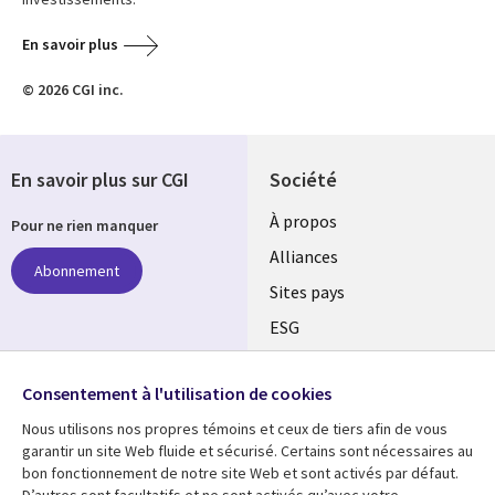
En savoir plus
© 2026 CGI inc.
En savoir plus sur CGI
Société
À propos
Pour ne rien manquer
Alliances
Abonnement
Sites pays
ESG
Nos bureaux
Suivez-nous
Consentement à l'utilisation de cookies
Fusions
Nous utilisons nos propres témoins et ceux de tiers afin de vous
Social
Salle de presse
garantir un site Web fluide et sécurisé. Certains sont nécessaires au
Media
bon fonctionnement de notre site Web et sont activés par défaut.
Global
D’autres sont facultatifs et ne sont activés qu’avec votre