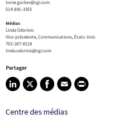
lorne.gorber@cgi.com
514-841-3355
Médias
Linda Odorisio
Vice-présidente, Communications, États-Unis
703-267-8118
linda.odorisio@cgi.com
Partager
Share article on LinkedIn
Share article on X
Share article on Facebook
Share article on Email
Share article on Print
LinkedIn
X
Facebook
Email
Print
Centre des médias