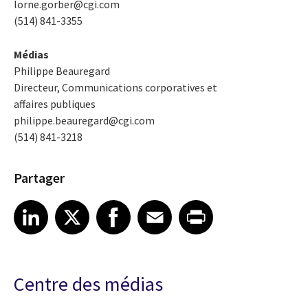
lorne.gorber@cgi.com
(514) 841-3355
Médias
Philippe Beauregard
Directeur, Communications corporatives et
affaires publiques
philippe.beauregard@cgi.com
(514) 841-3218
Partager
Share article on LinkedIn
Share article on X
Share article on Facebook
Share article on Email
Share article on Print
LinkedIn
X
Facebook
Email
Print
Centre des médias