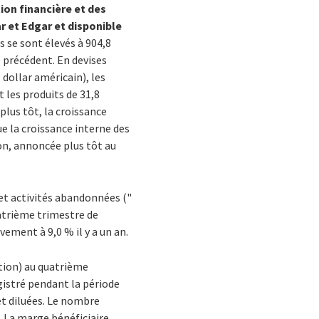
ion financière et des
 et Edgar et disponible
 se sont élevés à 904,8
 précédent. En devises
 dollar américain), les
t les produits de 31,8
plus tôt, la croissance
ue la croissance interne des
ion, annoncée plus tôt au
 et activités abandonnées ("
uatrième trimestre de
vement à 9,0 % il y a un an.
ction) au quatrième
gistré pendant la période
t diluées. Le nombre
. La marge bénéficiaire