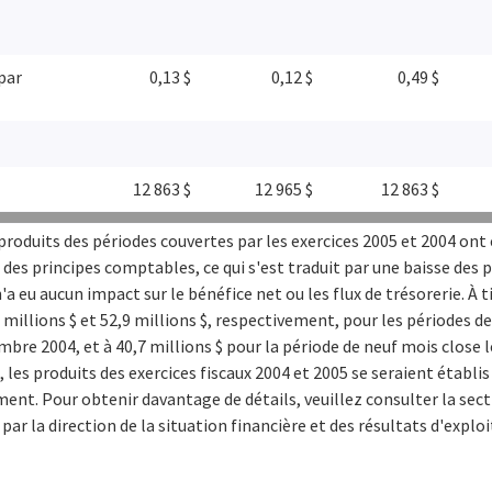
 par
0,13 $
0,12 $
0,49 $
12 863 $
12 965 $
12 863 $
produits des périodes couvertes par les exercices 2005 et 2004 ont 
 des principes comptables, ce qui s'est traduit par une baisse des 
'a eu aucun impact sur le bénéfice net ou les flux de trésorerie. À 
 millions $ et 52,9 millions $, respectivement, pour les périodes de
bre 2004, et à 40,7 millions $ pour la période de neuf mois close 
 les produits des exercices fiscaux 2004 et 2005 se seraient établis 
ment. Pour obtenir davantage de détails, veuillez consulter la sect
 par la direction de la situation financière et des résultats d'exploi