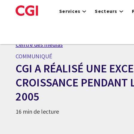
Skip
to
Services
Secteurs
main
content
Centre des médias
COMMUNIQUÉ
CGI A RÉALISÉ UNE EXC
CROISSANCE PENDANT L
2005
16 min de lecture