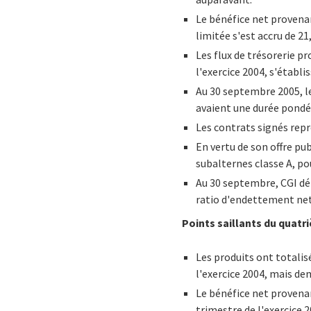
Le bénéfice net provenan
limitée s'est accru de 2
Les flux de trésorerie p
l'exercice 2004, s'établi
Au 30 septembre 2005, le
avaient une durée pondé
Les contrats signés repré
En vertu de son offre pub
subalternes classe A, po
Au 30 septembre, CGI dét
ratio d'endettement net 
Points saillants du quatr
Les produits ont totalisé
l'exercice 2004, mais d
Le bénéfice net provenan
trimestre de l'exercice 2