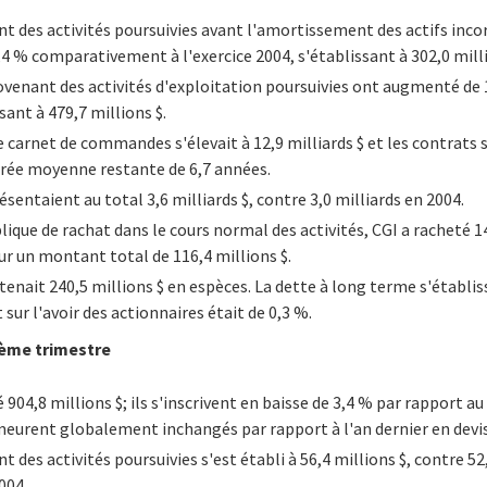
t des activités poursuivies avant l'amortissement des actifs incor
1,4 % comparativement à l'exercice 2004, s'établissant à 302,0 milli
rovenant des activités d'exploitation poursuivies ont augmenté de
ssant à 479,7 millions $.
 carnet de commandes s'élevait à 12,9 milliards $ et les contrats
rée moyenne restante de 6,7 années.
sentaient au total 3,6 milliards $, contre 3,0 milliards en 2004.
lique de rachat dans le cours normal des activités, CGI a racheté 1
ur un montant total de 116,4 millions $.
enait 240,5 millions $ en espèces. La dette à long terme s'établissa
sur l'avoir des actionnaires était de 0,3 %.
ième trimestre
 904,8 millions $; ils s'inscrivent en baisse de 3,4 % par rapport 
emeurent globalement inchangés par rapport à l'an dernier en devi
t des activités poursuivies s'est établi à 56,4 millions $, contre 5
004.