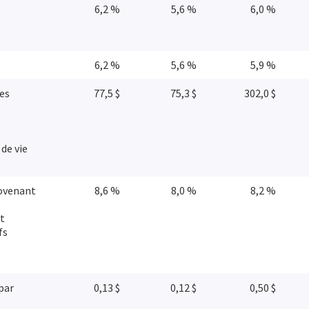
6,2 %
5,6 %
6,0 %
6,2 %
5,6 %
5,9 %
es
77,5 $
75,3 $
302,0 $
 de vie
rovenant
8,6 %
8,0 %
8,2 %
nt
fs
 par
0,13 $
0,12 $
0,50 $