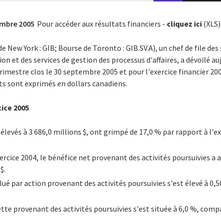
mbre 2005
Pour accéder aux résultats financiers -
cliquez ici
(XLS)
e New York : GIB; Bourse de Toronto : GIB.SV.A), un chef de file de
on et des services de gestion des processus d'affaires, a dévoilé au
trimestre clos le 30 septembre 2005 et pour l'exercice financier 20
ts sont exprimés en dollars canadiens.
cice 2005
 élevés à 3 686,0 millions $, ont grimpé de 17,0 % par rapport à l'e
rcice 2004, le bénéfice net provenant des activités poursuivies a
$.
lué par action provenant des activités poursuivies s'est élevé à 0,5
tte provenant des activités poursuivies s'est située à 6,0 %, com