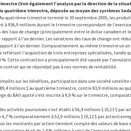
imestre (Voir également l'analyse par la direction de la situat
 du quatrième trimestre, déposée au moyen des systèmes Sedar
Au quatrième trimestre terminé le 30 septembre 2005, les produits
 à 936,9 millions durant le trimestre correspondant de l'exercice
s des taux de change (principalement entre le dollar canadien et le
 rapport à l'an dernier. Les variations des taux de change ont rédui
 rapport à l'an dernier. Comparativement au même trimestre un an 
% reflétant l'acquisition de trois entreprises spécialisées, tandis q
1,3 %. Cette contraction a principalement été causée par l'annulat
'un contrat qui ne répondait pas à nos normes de rentabilité.
 impôts sur les bénéfices, participation dans une société satellite
 à 89,4 millions $ au quatrième trimestre, contre 83,9 millions au q
ge du BAII ajusté s'est inscrite à 9,9 % sur le trimestre, comparati
s activités poursuivies s'est établi à 56,4 millions $ (0,13 $ par a
e 6,7 % comparativement à 52,9 millions $ (0,12 $ par action) enre
us les montants par action tiennent compte des valeurs de base e
circulation était de 2,4 % inférieur à celui de l'exercice précédent