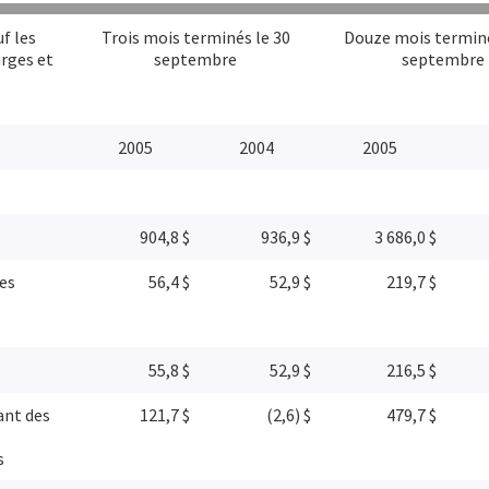
uf les
Trois mois terminés le 30
Douze mois terminé
rges et
septembre
septembre
2005
2004
2005
904,8 $
936,9 $
3 686,0 $
es
56,4 $
52,9 $
219,7 $
55,8 $
52,9 $
216,5 $
ant des
121,7 $
(2,6) $
479,7 $
s