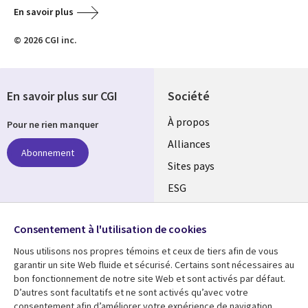
En savoir plus
© 2026 CGI inc.
En savoir plus sur CGI
Société
À propos
Pour ne rien manquer
Alliances
Abonnement
Sites pays
ESG
Nos bureaux
Suivez-nous
Consentement à l'utilisation de cookies
Fusions
Nous utilisons nos propres témoins et ceux de tiers afin de vous
Social
Salle de presse
garantir un site Web fluide et sécurisé. Certains sont nécessaires au
Media
bon fonctionnement de notre site Web et sont activés par défaut.
Global
D’autres sont facultatifs et ne sont activés qu’avec votre
FR
consentement afin d’améliorer votre expérience de navigation.