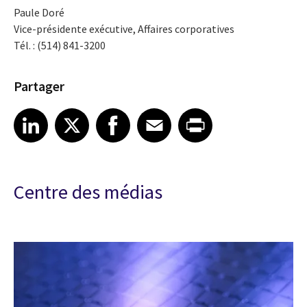
Paule Doré
Vice-présidente exécutive, Affaires corporatives
Tél. : (514) 841-3200
Partager
Share article on LinkedIn
Share article on X
Share article on Facebook
Share article on Email
Share article on Print
LinkedIn
X
Facebook
Email
Print
Centre des médias