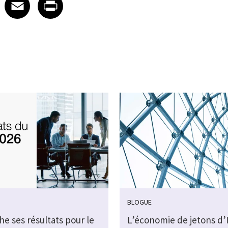
 on LinkedIn
icle on X
e article on Facebook
Share article on Email
Share article on Print
Facebook
Email
Print
BLOGUE
che ses résultats pour le
L’économie de jetons d’I