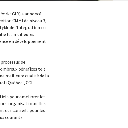
 York : GIB) a annoncé
ication CMMI de niveau 3,
rityModel
Integration ou
®
ifie les meilleures
ellence en développement
 processus de
 nombreux bénéfices tels
ne meilleure qualité de la
ral (Québec), CGI.
tiels pour améliorer les
ctions organisationnelles
it des conseils pour les
sus courants.