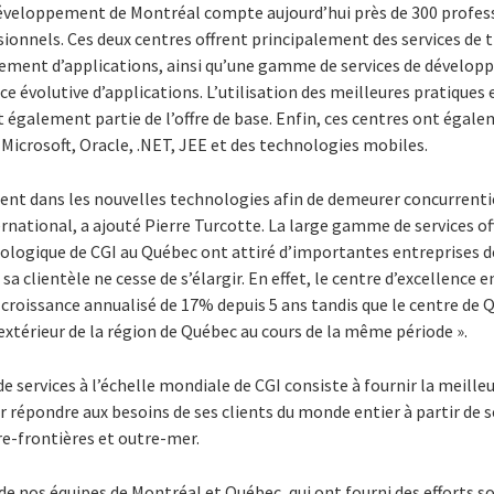
développement de Montréal compte aujourd’hui près de 300 profess
onnels. Ces deux centres offrent principalement des services de t
pement d’applications, ainsi qu’une gamme de services de dévelop
e évolutive d’applications. L’utilisation des meilleures pratique
it également partie de l’offre de base. Enfin, ces centres ont égal
Microsoft, Oracle, .NET, JEE et des technologies mobiles.
ent dans les nouvelles technologies afin de demeurer concurrentie
ernational, a ajouté Pierre Turcotte. La large gamme de services of
hnologique de CGI au Québec ont attiré d’importantes entreprises 
sa clientèle ne cesse de s’élargir. En effet, le centre d’excellenc
 croissance annualisé de 17% depuis 5 ans tandis que le centre de 
extérieur de la région de Québec au cours de la même période ».
de services à l’échelle mondiale de CGI consiste à fournir la meill
ur répondre aux besoins de ses clients du monde entier à partir de 
tre-frontières et outre-mer.
de nos équipes de Montréal et Québec, qui ont fourni des efforts s