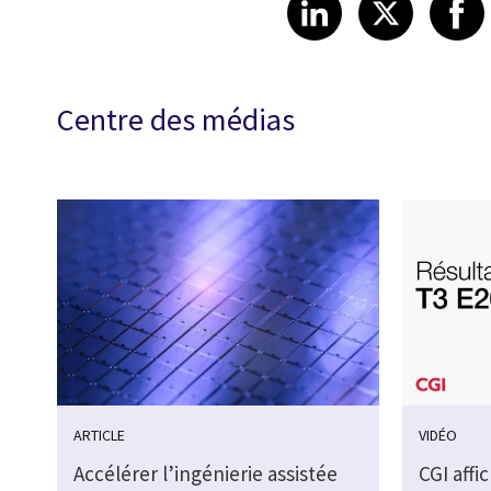
Share article
Share art
Shar
LinkedIn
X
Centre des médias
ARTICLE
VIDÉO
Accélérer l’ingénierie assistée
CGI affi