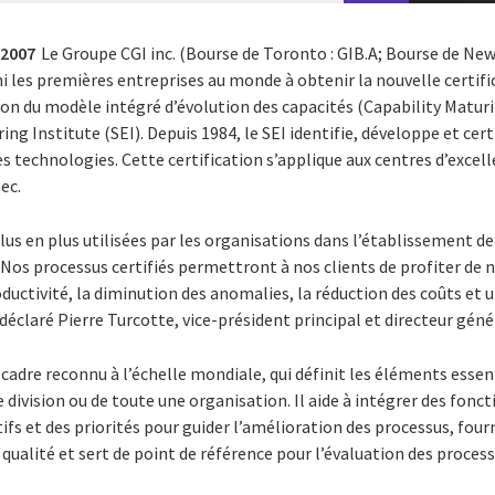
 2007
Le Groupe CGI inc. (Bourse de Toronto : GIB.A; Bourse de New
mi les premières entreprises au monde à obtenir la nouvelle certif
ition du modèle intégré d’évolution des capacités (Capability Matu
g Institute (SEI). Depuis 1984, le SEI identifie, développe et cert
es technologies. Cette certification s’applique aux centres d’exc
ec.
us en plus utilisées par les organisations dans l’établissement de
 Nos processus certifiés permettront à nos clients de profiter de
oductivité, la diminution des anomalies, la réduction des coûts et u
 déclaré Pierre Turcotte, vice-président principal et directeur géné
adre reconnu à l’échelle mondiale, qui définit les éléments essen
e division ou de toute une organisation. Il aide à intégrer des fon
ifs et des priorités pour guider l’amélioration des processus, fourn
 qualité et sert de point de référence pour l’évaluation des proces