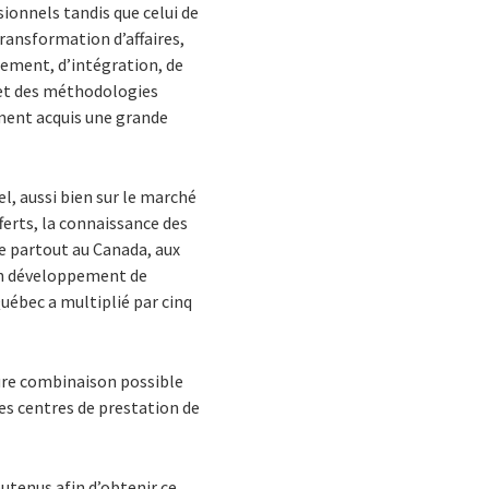
ionnels tandis que celui de
ransformation d’affaires,
pement, d’intégration, de
s et des méthodologies
ement acquis une grande
l, aussi bien sur le marché
ferts, la connaissance des
de partout au Canada, aux
e en développement de
Québec a multiplié par cinq
eure combinaison possible
ses centres de prestation de
outenus afin d’obtenir ce