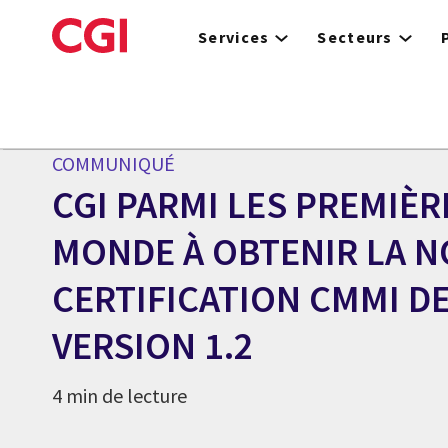
Skip
to
Services
Secteurs
main
content
Centre des médias
COMMUNIQUÉ
CGI PARMI LES PREMIÈR
MONDE À OBTENIR LA 
CERTIFICATION CMMI DE
VERSION 1.2
4 min de lecture