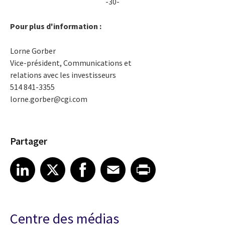
-30-
Pour plus d'information :
Lorne Gorber
Vice-président, Communications et
relations avec les investisseurs
514 841-3355
lorne.gorber@cgi.com
Partager
Share article on LinkedIn
Share article on X
Share article on Facebook
Share article on Email
Share article on Print
LinkedIn
X
Facebook
Email
Print
Centre des médias