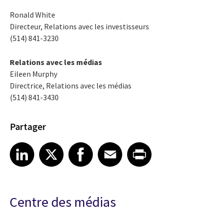
Ronald White
Directeur, Relations avec les investisseurs
(514) 841-3230
Relations avec les médias
Eileen Murphy
Directrice, Relations avec les médias
(514) 841-3430
Partager
Share article on LinkedIn
Share article on X
Share article on Facebook
Share article on Email
Share article on Print
LinkedIn
X
Facebook
Email
Print
Centre des médias