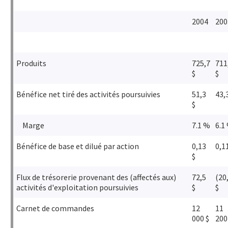
2004
200
Produits
725,7
711
$
$
Bénéfice net tiré des activités poursuivies
51,3
43,
$
Marge
7.1 %
6.1
Bénéfice de base et dilué par action
0,13
0,1
$
Flux de trésorerie provenant des (affectés aux)
72,5
(20
activités d'exploitation poursuivies
$
$
Carnet de commandes
12
11
000 $
200