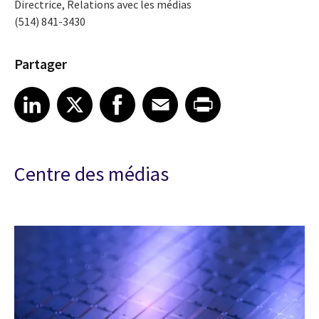
Directrice, Relations avec les médias
(514) 841-3430
Partager
Share article on LinkedIn
Share article on X
Share article on Facebook
Share article on Email
Share article on Print
LinkedIn
X
Facebook
Email
Print
Centre des médias