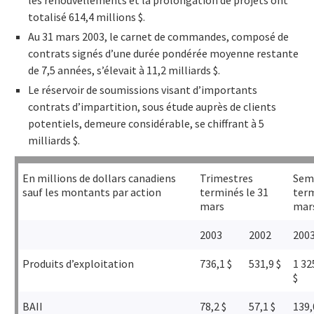
totalisé 614,4 millions $.
Au 31 mars 2003, le carnet de commandes, composé de
contrats signés d’une durée pondérée moyenne restante
de 7,5 années, s’élevait à 11,2 milliards $.
Le réservoir de soumissions visant d’importants
contrats d’impartition, sous étude auprès de clients
potentiels, demeure considérable, se chiffrant à 5
milliards $.
En millions de dollars canadiens
Trimestres
Sem
sauf les montants par action
terminés le 31
term
mars
mar
2003
2002
200
Produits d’exploitation
736,1 $
531,9 $
1 32
$
BAII
78,2 $
57,1 $
139,