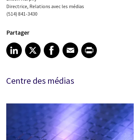
Directrice, Relations avec les médias
(514) 841-3430
Partager
Share article on LinkedIn
Share article on X
Share article on Facebook
Share article on Email
Share article on Print
LinkedIn
X
Facebook
Email
Print
Centre des médias