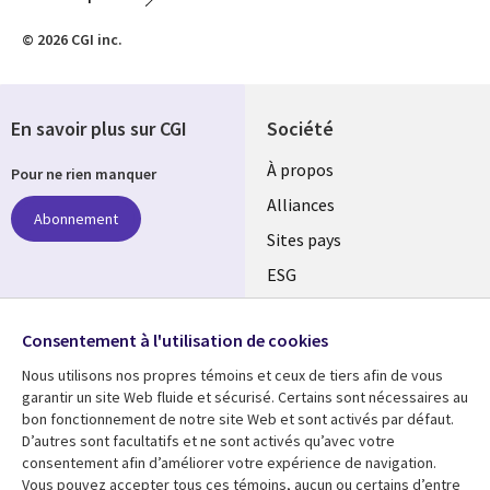
© 2026 CGI inc.
En savoir plus sur CGI
Société
À propos
Pour ne rien manquer
Alliances
Abonnement
Sites pays
ESG
Nos bureaux
Suivez-nous
Consentement à l'utilisation de cookies
Fusions
Nous utilisons nos propres témoins et ceux de tiers afin de vous
Social
Salle de presse
garantir un site Web fluide et sécurisé. Certains sont nécessaires au
Media
bon fonctionnement de notre site Web et sont activés par défaut.
Global
D’autres sont facultatifs et ne sont activés qu’avec votre
FR
consentement afin d’améliorer votre expérience de navigation.
Ressources
Support
Vous pouvez accepter tous ces témoins, aucun ou certains d’entre