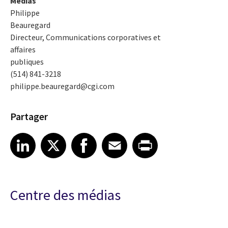
Médias
Philippe
Beauregard
Directeur, Communications corporatives et
affaires
publiques
(514) 841-3218
philippe.beauregard@cgi.com
Partager
Share article on LinkedIn
Share article on X
Share article on Facebook
Share article on Email
Share article on Print
LinkedIn
X
Facebook
Email
Print
Centre des médias