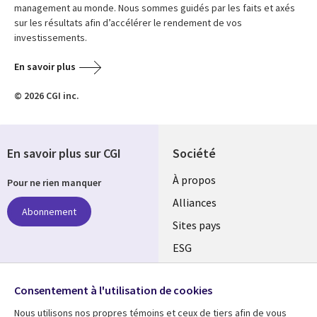
management au monde. Nous sommes guidés par les faits et axés
sur les résultats afin d’accélérer le rendement de vos
investissements.
En savoir plus
© 2026 CGI inc.
En savoir plus sur CGI
Société
À propos
Pour ne rien manquer
Alliances
Abonnement
Sites pays
ESG
Nos bureaux
Suivez-nous
Consentement à l'utilisation de cookies
Fusions
Nous utilisons nos propres témoins et ceux de tiers afin de vous
Social
Salle de presse