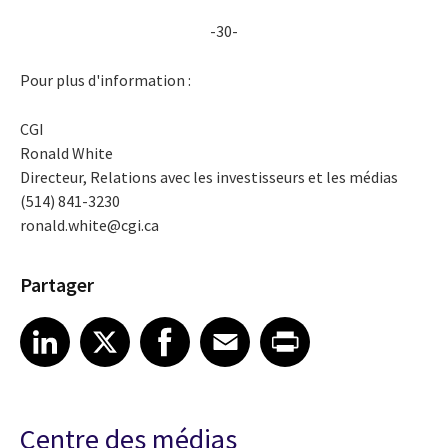
-30-
Pour plus d'information :
CGI
Ronald White
Directeur, Relations avec les investisseurs et les médias
(514) 841-3230
ronald.white@cgi.ca
Partager
Share article on LinkedIn
Share article on X
Share article on Facebook
Share article on Email
Share article on Print
LinkedIn
X
Facebook
Email
Print
Centre des médias