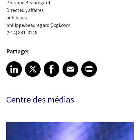
Philippe Beauregard
Directeur, affaires
publiques
philippe.beauregard@cgi.com
(514) 841-3218
Partager
Share article on LinkedIn
Share article on X
Share article on Facebook
Share article on Email
Share article on Print
LinkedIn
X
Facebook
Email
Print
Centre des médias