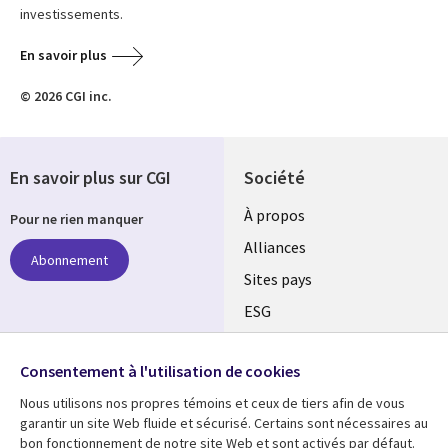
investissements.
En savoir plus
© 2026 CGI inc.
En savoir plus sur CGI
Société
À propos
Pour ne rien manquer
Alliances
Abonnement
Sites pays
ESG
Nos bureaux
Suivez-nous
Consentement à l'utilisation de cookies
Fusions
Nous utilisons nos propres témoins et ceux de tiers afin de vous
Social
Salle de presse
garantir un site Web fluide et sécurisé. Certains sont nécessaires au
Media
bon fonctionnement de notre site Web et sont activés par défaut.