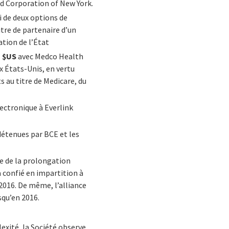
nd Corporation of New York.
ti de deux options de
itre de partenaire d’un
ation de l’État
s $US
avec Medco Health
x États-Unis, en vertu
 au titre de Medicare, du
ectronique à Everlink
détenues par BCE et les
ite de la prolongation
a confié en impartition à
2016. De même, l’alliance
squ’en 2016.
exité, la Société observe