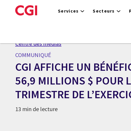
Skip
to
Services
Secteurs
main
content
Centre des médias
COMMUNIQUÉ
CGI AFFICHE UN BÉNÉFI
56,9 MILLIONS $ POUR 
TRIMESTRE DE L’EXERCI
13 min de lecture