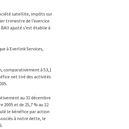
ociété satellite, impôts sur
ier trimestre de l’exercice
 BAII ajusté s’est établie à
ue à Everlink Services,
ion, comparativement à 53,1
éfice net tiré des activités
005.
arativement au 31 décembre
e 2005 et de 25,7 % au 12
culé le bénéfice par action
sociés à notre dette, le
6.