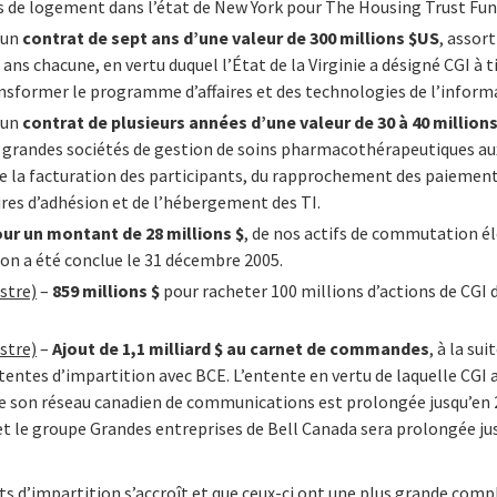
és de logement dans l’état de New York pour The Housing Trust Fu
’un
contrat de sept ans d’une valeur de 300 millions $US
, assor
ans chacune, en vertu duquel l’État de la Virginie a désigné CGI à t
ansformer le programme d’affaires et des technologies de l’inform
’un
contrat de plusieurs années d’une valeur de 30 à 40 million
s grandes sociétés de gestion de soins pharmacothérapeutiques au
e la facturation des participants, du rapprochement des paiements
res d’adhésion et de l’hébergement des TI.
ur un montant de 28 millions $
, de nos actifs de commutation él
ion a été conclue le 31 décembre 2005.
stre)
–
859 millions $
pour racheter 100 millions d’actions de CGI 
stre)
–
Ajout de 1,1 milliard $ au carnet de commandes
, à la su
ntentes d’impartition avec BCE. L’entente en vertu de laquelle CGI 
de son réseau canadien de communications est prolongée jusqu’en 
t le groupe Grandes entreprises de Bell Canada sera prolongée ju
s d’impartition s’accroît et que ceux-ci ont une plus grande compl