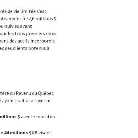
ée de vie limitée s’est
rativement à 72,6 millions $
oursuivies avant
our les trois premiers mois
ment des actifs incorporels
vec des clients obtenus à
stère du Revenu du Québec.
ayant trait à la taxe sur
millions $
avec le ministère
e 44 millions $US
visant