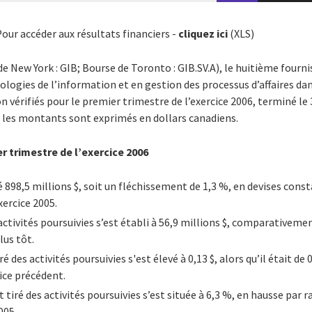
our accéder aux résultats financiers -
cliquez ici
(XLS)
de New York : GIB; Bourse de Toronto : GIB.SV.A), le huitième four
ologies de l’information et en gestion des processus d’affaires d
on vérifiés pour le premier trimestre de l’exercice 2006, terminé l
s les montants sont exprimés en dollars canadiens.
r trimestre de l’exercice 2006
é 898,5 millions $, soit un fléchissement de 1,3 %, en devises cons
xercice 2005.
activités poursuivies s’est établi à 56,9 millions $, comparativemen
us tôt.
é des activités poursuivies s'est élevé à 0,13 $, alors qu’il était de 0
ice précédent.
 tiré des activités poursuivies s’est située à 6,3 %, en hausse par 
005.