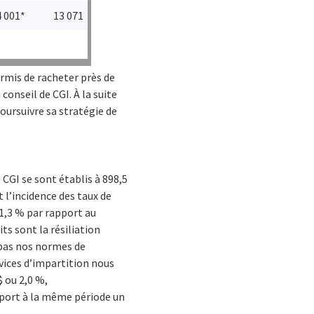
4 001*
13 071
ermis de racheter près de
conseil de CGI. À la suite
oursuivre sa stratégie de
 CGI se sont établis à 898,5
 l’incidence des taux de
 1,3 % par rapport au
ts sont la résiliation
t pas nos normes de
rvices d’impartition nous
 ou 2,0 %,
pport à la même période un