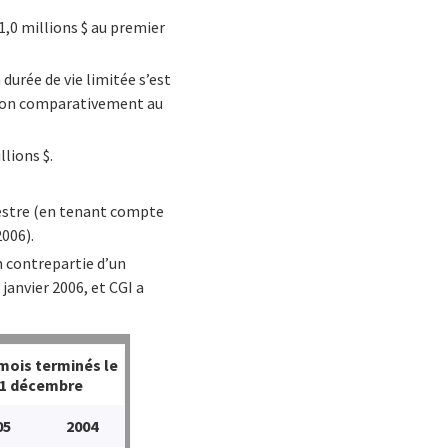
,0 millions $ au premier
durée de vie limitée s’est
action comparativement au
llions $.
mestre (en tenant compte
2006).
n contrepartie d’un
 janvier 2006, et CGI a
 mois terminés le
1 décembre
05
2004