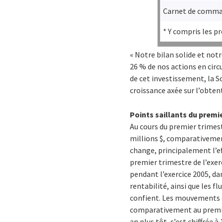
Carnet de comm
* Y compris les p
« Notre bilan solide et not
26 % de nos actions en circu
de cet investissement, la 
croissance axée sur l’obtent
Points saillants du premie
Au cours du premier trimest
millions $, comparativement
change, principalement l’ef
premier trimestre de l’exerc
pendant l’exercice 2005, da
rentabilité, ainsi que les 
confient. Les mouvements de
comparativement au premier
an plus tôt, s’est chiffrée à 