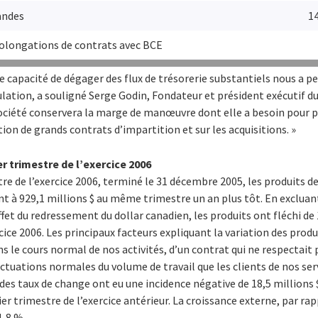
andes
1
rolongations de contrats avec BCE
re capacité de dégager des flux de trésorerie substantiels nous a p
lation, a souligné Serge Godin, Fondateur et président exécutif du 
Société conservera la marge de manœuvre dont elle a besoin pour p
ion de grands contrats d’impartition et sur les acquisitions. »
r trimestre de l’exercice 2006
re de l’exercice 2006, terminé le 31 décembre 2005, les produits de
 à 929,1 millions $ au même trimestre un an plus tôt. En excluant
fet du redressement du dollar canadien, les produits ont fléchi de
ice 2006. Les principaux facteurs expliquant la variation des produi
ns le cours normal de nos activités, d’un contrat qui ne respectai
fluctuations normales du volume de travail que les clients de nos se
s taux de change ont eu une incidence négative de 18,5 millions $
 trimestre de l’exercice antérieur. La croissance externe, par ra
1,8 %.