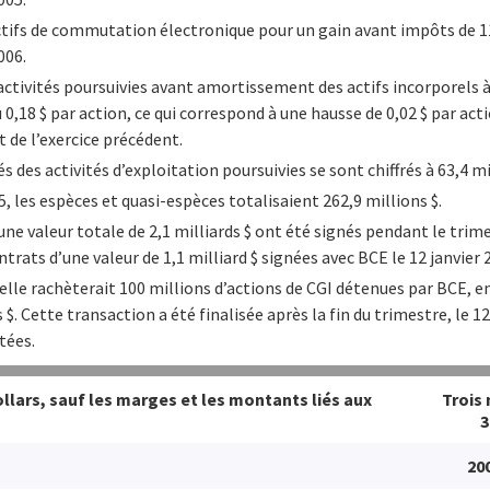
ctifs de commutation électronique pour un gain avant impôts de 11
006.
 activités poursuivies avant amortissement des actifs incorporels à 
ou 0,18 $ par action, ce qui correspond à une hausse de 0,02 $ par 
 de l’exercice précédent.
és des activités d’exploitation poursuivies se sont chiffrés à 63,4 mi
, les espèces et quasi-espèces totalisaient 262,9 millions $.
ne valeur totale de 2,1 milliards $ ont été signés pendant le tri
rats d’une valeur de 1,1 milliard $ signées avec BCE le 12 janvier 
elle rachèterait 100 millions d’actions de CGI détenues par BCE, e
. Cette transaction a été finalisée après la fin du trimestre, le 12
tées.
ollars, sauf les marges et les montants liés aux
Trois
3
20