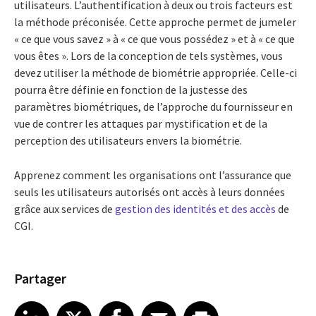
utilisateurs. L’authentification à deux ou trois facteurs est
la méthode préconisée. Cette approche permet de jumeler
« ce que vous savez » à « ce que vous possédez » et à « ce que
vous êtes ». Lors de la conception de tels systèmes, vous
devez utiliser la méthode de biométrie appropriée. Celle-ci
pourra être définie en fonction de la justesse des
paramètres biométriques, de l’approche du fournisseur en
vue de contrer les attaques par mystification et de la
perception des utilisateurs envers la biométrie.
Apprenez comment les organisations ont l’assurance que
seuls les utilisateurs autorisés ont accès à leurs données
grâce aux services de
gestion des identités et des accès
de
CGI.
Partager
Share article on LinkedIn
Share article on X
Share article on Facebook
Share article on Email
Share article on Print
LinkedIn
X
Facebook
Email
Print