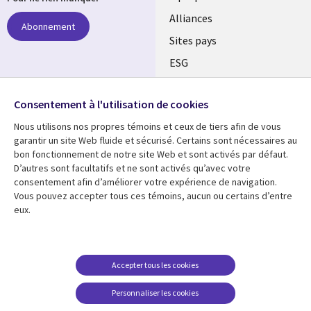
Alliances
Abonnement
Sites pays
ESG
Nos bureaux
Suivez-nous
Consentement à l'utilisation de cookies
Fusions
Nous utilisons nos propres témoins et ceux de tiers afin de vous
Social
Salle de presse
garantir un site Web fluide et sécurisé. Certains sont nécessaires au
Media
bon fonctionnement de notre site Web et sont activés par défaut.
Global
D’autres sont facultatifs et ne sont activés qu’avec votre
FR
consentement afin d’améliorer votre expérience de navigation.
Ressources
Support
Vous pouvez accepter tous ces témoins, aucun ou certains d’entre
eux.
Articles
Accessibilité
Blogues
Données Personnelles
Études de cas
Restrictions et
Accepter tous les cookies
conditions juridiques
Événements
Personnaliser les cookies
Carrières FAQ
Baladodiffusions