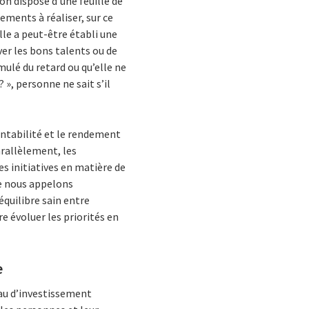
on dispose d’une feuille de
sements à réaliser, sur ce
lle a peut-être établi une
ver les bons talents ou de
mulé du retard ou qu’elle ne
, personne ne sait s’il
rentabilité et le rendement
arallèlement, les
es initiatives en matière de
ue nous appelons
équilibre sain entre
re évoluer les priorités en
e
eau d’investissement