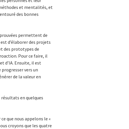
les personnes et leur
méthodes et mentalités, et
e entouré des bonnes
A éprouvées permettent de
f est d’élaborer des projets
et des prototypes de
action. Pour ce faire, il
d’IA. Ensuite, il est
de progresser vers un
nérer de la valeur en
s résultats en quelques
r ce que nous appelons le «
Nous croyons que les quatre