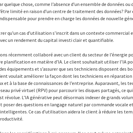
ar quelque chose, comme l’absence d’un ensemble de données ou d
d’être limité en raison d’un centre de traitement des données? Par
indispensable pour prendre en charge les données de nouvelle génér
er qu’un cas d’utilisation s’inscrit dans un contexte commercial et
vec un rendement du capital investi clair et quantifiable.
ons récemment collaboré avec un client du secteur de l’énergie p
 planification en matière d’IA. Le client souhaitait utiliser l’IA po
es équipements et s’assurer que ses techniciens disposent des bo
client voulait améliorer la façon dont les techniciens en réparation
et à la base de connaissances de l’entreprise. Auparavant, les tec
éseau privé virtuel (RPV) pour parcourir les disques partagés, ce qu
st révolue. L’IA générative peut désormais indexer de grands vol
nt poser des questions en langage naturel par commande vocale e
ntelligentes. Ce cas d’utilisation aidera le client à réduire les tem
roductivité.