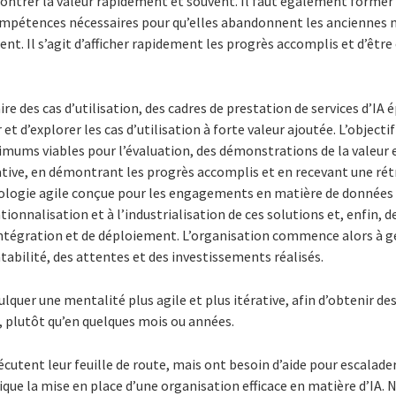
ontrer la valeur rapidement et souvent. Il faut également former 
ompétences nécessaires pour qu’elles abandonnent les anciennes 
nt. Il s’agit d’afficher rapidement les progrès accomplis et d’êtr
aire des cas d’utilisation, des cadres de prestation de services d’I
 et d’explorer les cas d’utilisation à forte valeur ajoutée. L’objecti
imums viables pour l’évaluation, des démonstrations de la valeur 
ative, en démontrant les progrès accomplis et en recevant une rétro
logie agile conçue pour les engagements en matière de données et 
tionnalisation et à l’industrialisation de ces solutions et, enfin, 
intégration et de déploiement. L’organisation commence alors à gé
ntabilité, des attentes et des investissements réalisés.
ulquer une mentalité plus agile et plus itérative, afin d’obtenir de
, plutôt qu’en quelques mois ou années.
cutent leur feuille de route, mais ont besoin d’aide pour escalade
ique la mise en place d’une organisation efficace en matière d’IA. 