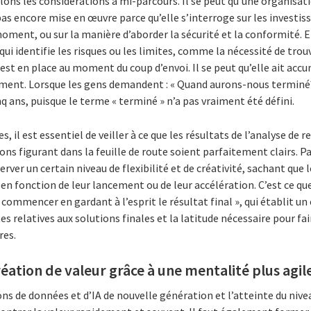
elons les considérations à mi-parcours. Il se peut qu’une organisati
 pas encore mise en œuvre parce qu’elle s’interroge sur les investis
 moment, ou sur la manière d’aborder la sécurité et la conformité. E
qui identifie les risques ou les limites, comme la nécessité de trou
 est en place au moment du coup d’envoi. Il se peut qu’elle ait accu
ment. Lorsque les gens demandent : « Quand aurons-nous terminé? »
q ans, puisque le terme « terminé » n’a pas vraiment été défini.
 il est essentiel de veiller à ce que les résultats de l’analyse de 
ions figurant dans la feuille de route soient parfaitement clairs. P
ver un certain niveau de flexibilité et de créativité, sachant que l
en fonction de leur lancement ou de leur accélération. C’est ce q
ommencer en gardant à l’esprit le résultat final », qui établit un 
 relatives aux solutions finales et la latitude nécessaire pour fai
res.
réation de valeur grâce à une mentalité plus agil
ns de données et d’IA de nouvelle génération et l’atteinte du niv