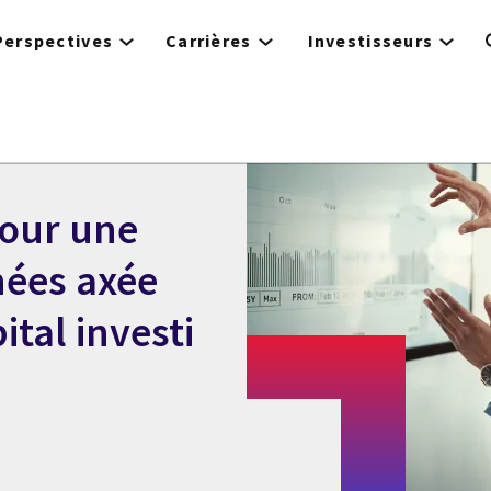
Perspectives
Carrières
Investisseurs
pour une
nées axée
tal investi