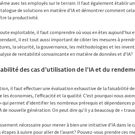
même avec les employés sur le terrain. Il faut également établir un
 catalogue de solutions en matière d’IA et démontrer comment cela
tre la productivité.
route exploitable, il faut comprendre où vous en êtes aujourd’hui et
endant, il est tout aussi important de cibler les mesures à prendr
ctures, la sécurité, la gouvernance, les méthodologies et les inventa
nalyse de rentabilité convaincante en matière de données et d’IA?
sabilité des cas d’utilisation de l’IA et du rende
on, il faut effectuer une évaluation exhaustive de la faisabilité des
re les économies, l’efficacité et la qualité. C’est pourquoi nous avon
 » qui permet d’identifier les nombreux prérequis et dépendances 
 de nouvelle génération. On peut dire qu’il y a beaucoup de « travau
tissement nécessaire pour mener à bien une initiative d’IA dans le 
es étapes à suivre pour aller de l’avant? Pouvez-vous prendre ces m