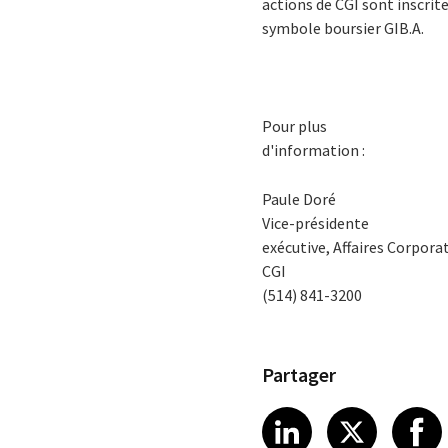
actions de CGI sont inscrit
symbole boursier GIB.A.
Pour plus
d'information :
Paule Doré
Vice-présidente
exécutive, Affaires Corpora
CGI
(514) 841-3200
Partager
Share article
Share art
Shar
LinkedIn
X