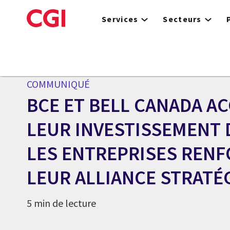
Skip
to
Services
Secteurs
main
content
Centre des médias
COMMUNIQUÉ
BCE ET BELL CANADA A
LEUR INVESTISSEMENT 
LES ENTREPRISES REN
LEUR ALLIANCE STRATÉ
5 min de lecture