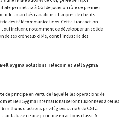
 à une filiale à 100 % de CGI, gérée de façon
iliale permettra à CGI de jouer un rôle de premier
 pour les marchés canadiens et auprès de clients
strie des télécommunications. Cette transaction
CGI, qui incluent notamment de développer un solide
 de ses créneaux cible, dont l'industrie des
de Bell Sygma Solutions Telecom et Bell Sygma
 de principe en vertu de laquelle les opérations de
om et Bell Sygma International seront fusionnées à celles
,6 millions d'actions privilégiées série 6 de CGI à
es sur la base de une pour une en actions classe A