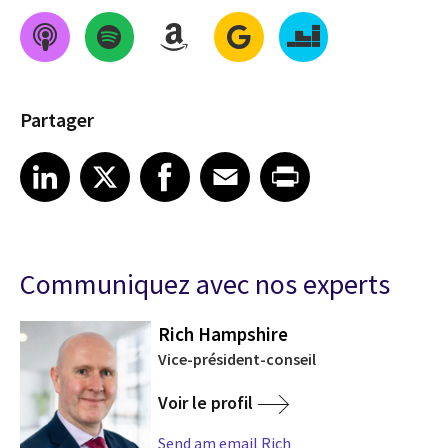
Partager
Share on LinkedIn
Share on X
Share on Facebook
Share on Email
Share on Print
LinkedIn
X
Facebook
Email
Print
Communiquez avec nos experts
Rich Hampshire
Vice-président-conseil
cs
Voir le profil
Send am email Rich