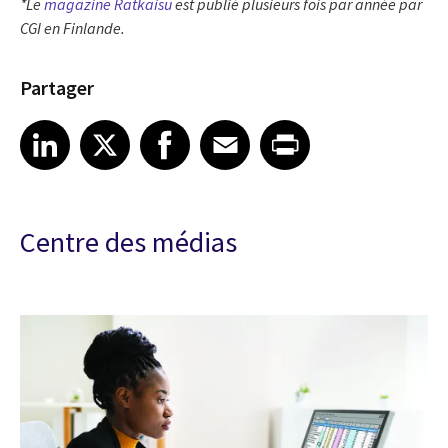
*Le
magazine Ratkaisu
est publié plusieurs fois par année par
CGI en Finlande.
Partager
Share article on LinkedIn
Share article on X
Share article on Facebook
Share article on Email
Share article on Print
LinkedIn
X
Facebook
Email
Print
Centre des médias