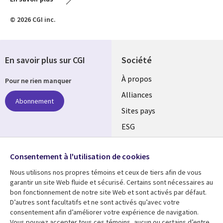
© 2026 CGI inc.
En savoir plus sur CGI
Société
À propos
Pour ne rien manquer
Alliances
Abonnement
Sites pays
ESG
Nos bureaux
Suivez-nous
Consentement à l'utilisation de cookies
Fusions
Nous utilisons nos propres témoins et ceux de tiers afin de vous
Social
Salle de presse
garantir un site Web fluide et sécurisé. Certains sont nécessaires au
Media
bon fonctionnement de notre site Web et sont activés par défaut.
Global
D’autres sont facultatifs et ne sont activés qu’avec votre
FR
consentement afin d’améliorer votre expérience de navigation.
Ressources
Support
Vous pouvez accepter tous ces témoins, aucun ou certains d’entre