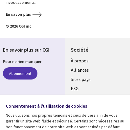
investissements.
En savoir plus
© 2026 CGI inc.
En savoir plus sur CGI
Société
À propos
Pour ne rien manquer
Alliances
Abonnement
Sites pays
ESG
Nos bureaux
Suivez-nous
Consentement à l'utilisation de cookies
Fusions
Nous utilisons nos propres témoins et ceux de tiers afin de vous
Social
Salle de presse
garantir un site Web fluide et sécurisé. Certains sont nécessaires au
Media
bon fonctionnement de notre site Web et sont activés par défaut.
Global