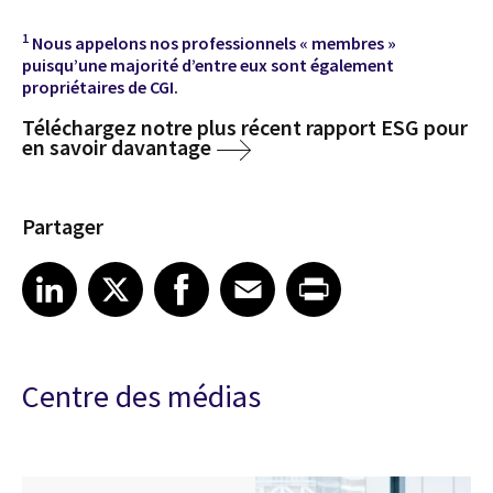
1
Nous appelons nos professionnels « membres »
puisqu’une majorité d’entre eux sont également
propriétaires de CGI.
Téléchargez notre plus récent rapport ESG pour
en savoir davantage
Partager
Share article on LinkedIn
Share article on X
Share article on Facebook
Share article on Email
Share article on Print
LinkedIn
X
Facebook
Email
Print
Centre des médias