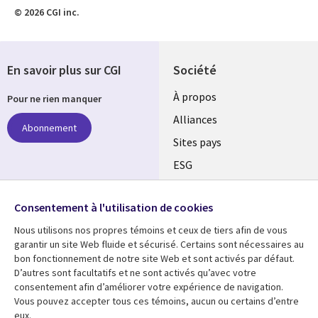
© 2026 CGI inc.
En savoir plus sur CGI
Société
À propos
Pour ne rien manquer
Alliances
Abonnement
Sites pays
ESG
Nos bureaux
Suivez-nous
Consentement à l'utilisation de cookies
Fusions
Nous utilisons nos propres témoins et ceux de tiers afin de vous
Social
Salle de presse
garantir un site Web fluide et sécurisé. Certains sont nécessaires au
Media
bon fonctionnement de notre site Web et sont activés par défaut.
Global
D’autres sont facultatifs et ne sont activés qu’avec votre
FR
consentement afin d’améliorer votre expérience de navigation.
Ressources
Support
Vous pouvez accepter tous ces témoins, aucun ou certains d’entre
eux.