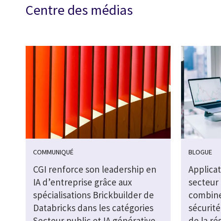
Centre des médias
COMMUNIQUÉ
BLOGUE
CGI renforce son leadership en
Applicat
IA d’entreprise grâce aux
secteur
spécialisations Brickbuilder de
combine
Databricks dans les catégories
sécurit
Secteur public et IA générative
de la ré