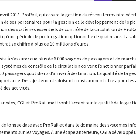
avril 2013
ProRail, qui assure la gestion du réseau ferroviaire néer
n de ses partenaires pour la gestion et le développement de logici
ion des systèmes essentiels de contrôle de la circulation de ProR
si qu’une période de prolongation optionnelle de quatre ans. La val
ntrat se chiffre à plus de 10 millions d’euros.
ste à s’assurer que plus de 6 000 wagons de passagers et de marcha
 systèmes de contrôle de la circulation doivent fonctionner par
0 passagers quotidiens d’arriver à destination. La qualité de la ge
importance. Des ajustements doivent constamment être apportés 
 des activités.
 années, CGI et ProRail mettront l’accent sur la qualité de la gest
n de longue date avec ProRail et dans le domaine des systèmes inf
gnements sur les voyages. À une étape antérieure, CGI a développé