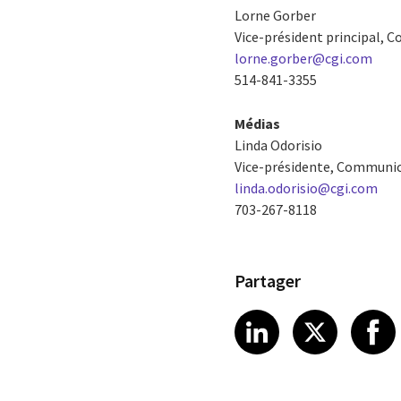
Lorne Gorber
Vice-président principal, C
lorne.gorber@cgi.com
514-841-3355
Médias
Linda Odorisio
Vice-présidente, Communi
linda.odorisio@cgi.com
703-267-8118
Partager
Share article
Share art
Shar
LinkedIn
X