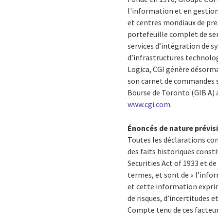
l'information et en gestio
et centres mondiaux de pres
portefeuille complet de se
services d’intégration de 
d’infrastructures technolog
Logica, CGI génère désormai
son carnet de commandes s’é
Bourse de Toronto (GIB.A) a
www.cgi.com
.
Énoncés de nature prévis
Toutes les déclarations c
des faits historiques consti
Securities Act of 1933 et de
termes, et sont de « l’info
et cette information exprim
de risques, d’incertitudes e
Compte tenu de ces facteurs