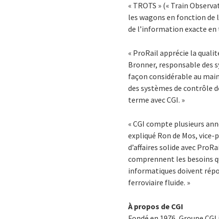
« TROTS » (« Train Observat
les wagons en fonction de l
de l’information exacte en t
« ProRail apprécie la qualit
Bronner, responsable des s
façon considérable au maint
des systèmes de contrôle de
terme avec CGI. »
« CGI compte plusieurs ann
expliqué Ron de Mos, vice-p
d’affaires solide avec ProR
comprennent les besoins qu
informatiques doivent répo
ferroviaire fluide. »
À propos de CGI
Fondé en 1976, Groupe CGI 