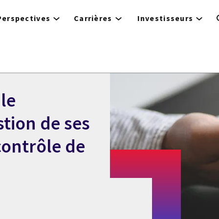
Perspectives
Carrières
Investisseurs
 le
tion de ses
contrôle de