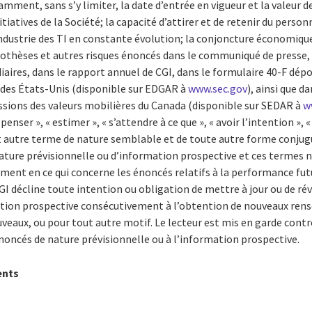
ment, sans s’y limiter, la date d’entrée en vigueur et la valeur d
nitiatives de la Société; la capacité d’attirer et de retenir du pers
industrie des TI en constante évolution; la conjoncture économiqu
ypothèses et autres risques énoncés dans le communiqué de presse,
aires, dans le rapport annuel de CGI, dans le formulaire 40-F dépo
es États-Unis (disponible sur EDGAR à
www.sec.gov
), ainsi que d
ions des valeurs mobilières du Canada (disponible sur SEDAR à
w
nser », « estimer », « s’attendre à ce que », « avoir l’intention », « a
out autre terme de nature semblable et de toute autre forme conjug
nature prévisionnelle ou d’information prospective et ces termes 
ent en ce qui concerne les énoncés relatifs à la performance futur
CGI décline toute intention ou obligation de mettre à jour ou de ré
ation prospective consécutivement à l’obtention de nouveaux ren
aux, ou pour tout autre motif. Le lecteur est mis en garde contre
 énoncés de nature prévisionnelle ou à l’information prospective.
ents