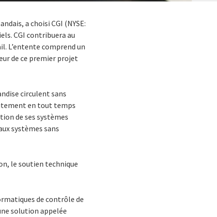
landais, a choisi CGI (NYSE:
els. CGI contribuera au
ail. L’entente comprend un
eur de ce premier projet
ndise circulent sans
faitement en tout temps
stion de ses systèmes
aux systèmes sans
ion, le soutien technique
ormatiques de contrôle de
 une solution appelée