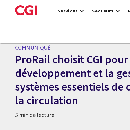
Skip
to
Services
Secteurs
main
content
Centre des médias
COMMUNIQUÉ
ProRail choisit CGI pour
développement et la ges
systèmes essentiels de 
la circulation
5 min de lecture