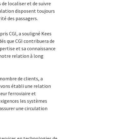
e localiser et de suivre
culation disposent toujours
rité des passagers.
mpris CGI, a souligné Kees
dés que CGI contribuera de
xpertise et sa connaissance
notre relation à long
nombre de clients, a
avons établi une relation
eur ferroviaire et
 exigences les systèmes
ssurer une circulation
services en technologies de