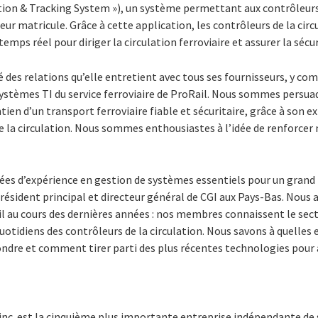
ion & Tracking System »), un système permettant aux contrôleurs d
eur matricule. Grâce à cette application, les contrôleurs de la cir
emps réel pour diriger la circulation ferroviaire et assurer la sécu
é des relations qu’elle entretient avec tous ses fournisseurs, y co
ystèmes TI du service ferroviaire de ProRail. Nous sommes persua
ien d’un transport ferroviaire fiable et sécuritaire, grâce à son e
 la circulation. Nous sommes enthousiastes à l’idée de renforcer 
ées d’expérience en gestion de systèmes essentiels pour un grand 
résident principal et directeur général de CGI aux Pays-Bas. Nous 
ail au cours des dernières années : nos membres connaissent le sect
otidiens des contrôleurs de la circulation. Nous savons à quelles
ndre et comment tirer parti des plus récentes technologies pour a
inc. est la cinquième plus importante entreprise indépendante de 