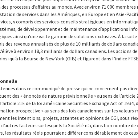
n des processus d'affaires au monde. Avec environ 71 000 membres 
tation de services dans les Amériques, en Europe et en Asie-Pacifi
rvices, y compris des services-conseils stratégiques en informat
systèmes, de développement et de maintenance d’applications inf
iques ainsi qu’une vaste gamme de solutions exclusives. À la suite 
s des revenus annualisés de plus de 10 milliards de dollars canadi
lève à environ 18,3 milliards de dollars canadiens. Les actions de 
insi qu’à la Bourse de New York (GIB) et figurent dans l’indice FTS
ionnelle
ontenues dans ce communiqué de presse qui ne concernent pas dir
tuent des « énoncés de nature prévisionnelle » au sens de l’article 
 l’article 21E de la loi américaine Securities Exchange Act of 1934,
rmation prospective » au sens des lois canadiennes sur les valeurs 
ent les intentions, projets, attentes et opinions de CGI, sous rés
t d’autres facteurs sur lesquels la Société n’a, dans bon nombre de
, les résultats réels pourraient différer considérablement de ceux 