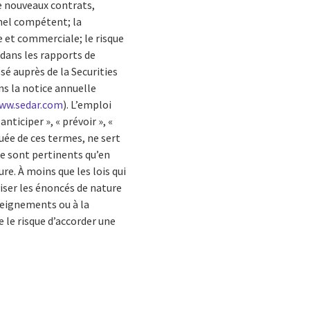
e nouveaux contrats,
onnel compétent; la
e et commerciale; le risque
 dans les rapports de
sé auprès de la Securities
ans la notice annuelle
ww.sedar.com
). L’emploi
nticiper », « prévoir », «
uée de ces termes, ne sert
ne sont pertinents qu’en
e. À moins que les lois qui
viser les énoncés de nature
seignements ou à la
 le risque d’accorder une