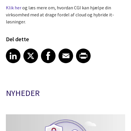
Klik her
og læs mere om, hvordan CGI kan hjælpe din
virksomhed med at drage fordel af cloud og hybride it-
løsninger.
Del dette
Share article on LinkedIn
Share article on X
Share article on Facebook
Share article on Email
Share article on Print
LinkedIn
X
Facebook
Email
Print
NYHEDER