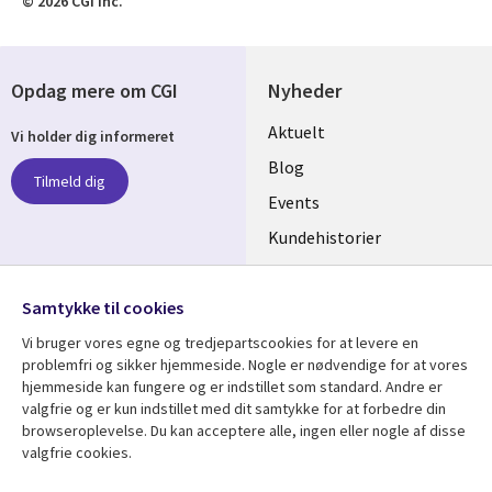
© 2026 CGI Inc.
Opdag mere om CGI
Nyheder
Useful
Aktuelt
Vi holder dig informeret
links
Blog
Tilmeld dig
DENMARK
Events
Kundehistorier
Videoer
Følg os
Samtykke til cookies
Social
Vi bruger vores egne og tredjepartscookies for at levere en
Media
problemfri og sikker hjemmeside. Nogle er nødvendige for at vores
DENMARK
hjemmeside kan fungere og er indstillet som standard. Andre er
valgfrie og er kun indstillet med dit samtykke for at forbedre din
Se mere
Support
browseroplevelse. Du kan acceptere alle, ingen eller nogle af disse
valgfrie cookies.
Library
Legal
Artikler
Legal