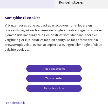
Kundehistorier
Videoer
Følg os
Samtykke til cookies
Social
Vi bruger vores egne og tredjepartscookies for at levere en
Media
problemfri og sikker hjemmeside. Nogle er nødvendige for at vores
DENMARK
hjemmeside kan fungere og er indstillet som standard. Andre er
valgfrie og er kun indstillet med dit samtykke for at forbedre din
Se mere
Support
browseroplevelse. Du kan acceptere alle, ingen eller nogle af disse
valgfrie cookies.
Library
Legal
Artikler
Legal
Links
DENMARK
Blogs
Persondatapolitik
DENMARK
Events
Accessibility
Tillad alle cookies
Kundehistorier
Suppliers
Tilpas cookies
Nyheder
Change consent
Afvis alle cookies
Viewpoints
Se flere
cookiepolitik