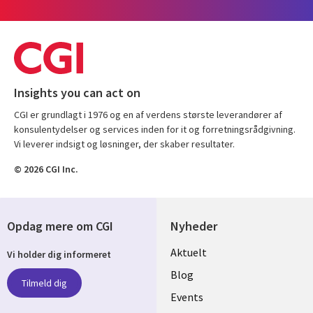
Insights you can act on
CGI er grundlagt i 1976 og en af verdens største leverandører af
konsulentydelser og services inden for it og forretningsrådgivning.
Vi leverer indsigt og løsninger, der skaber resultater.
© 2026 CGI Inc.
Opdag mere om CGI
Nyheder
Useful
Aktuelt
Vi holder dig informeret
links
Blog
Tilmeld dig
DENMARK
Events