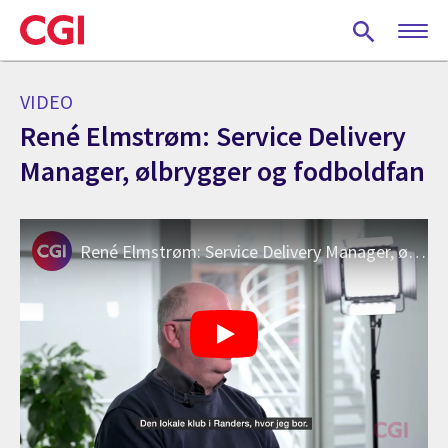
Skip
to
main
content
VIDEO
René Elmstrøm: Service Delivery
Manager, ølbrygger og fodboldfan
René Elmstrøm: Service Delivery Manager, ølbrygger og fodboldfan