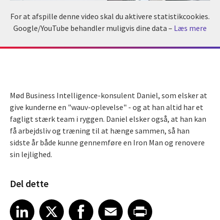
For at afspille denne video skal du aktivere statistikcookies.
Google/YouTube behandler muligvis dine data –
Læs mere
Mød Business Intelligence-konsulent Daniel, som elsker at
give kunderne en "wauv-oplevelse" - og at han altid har et
fagligt stærk team i ryggen. Daniel elsker også, at han kan
få arbejdsliv og træning til at hænge sammen, så han
sidste år både kunne gennemføre en Iron Man og renovere
sin lejlighed.
Del dette
Share article on LinkedIn
Share article on X
Share article on Facebook
Share article on Email
Share article on Print
LinkedIn
X
Facebook
Email
Print