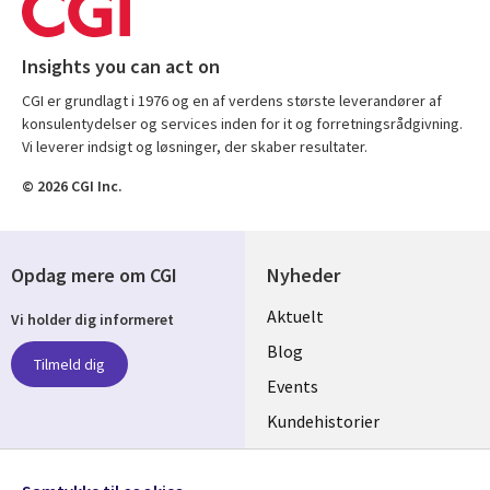
Insights you can act on
CGI er grundlagt i 1976 og en af verdens største leverandører af
konsulentydelser og services inden for it og forretningsrådgivning.
Vi leverer indsigt og løsninger, der skaber resultater.
© 2026 CGI Inc.
Opdag mere om CGI
Nyheder
Useful
Aktuelt
Vi holder dig informeret
links
Blog
Tilmeld dig
DENMARK
Events
Kundehistorier
Videoer
Følg os