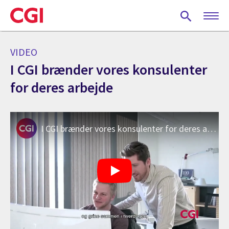
Skip
to
main
content
VIDEO
I CGI brænder vores konsulenter
for deres arbejde
I CGI brænder vores konsulenter for deres arbejde