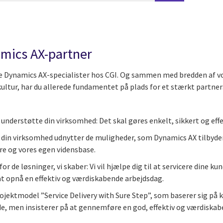
amics AX-partner
e Dynamics AX-specialister hos CGI. Og sammen med bredden af v
ltur, har du allerede fundamentet på plads for et stærkt partner
ør understøtte din virksomhed: Det skal gøres enkelt, sikkert og effe
 at din virksomhed udnytter de muligheder, som Dynamics AX tilbyder
re og vores egen vidensbase.
de løsninger, vi skaber: Vi vil hjælpe dig til at servicere dine ku
 at opnå en effektiv og værdiskabende arbejdsdag.
 projektmodel ”Service Delivery with Sure Step”, som baserer sig p
de, men insisterer på at gennemføre en god, effektiv og værdiskabend