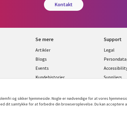
kontakt
Se mere
Support
Library
Legal
Artikler
Legal
Links
DENM
Blogs
Persondatap
K
DENMARK
Events
Accessibilit
Kundehistorier
Suppliers
Nyheder
Change con
Viewpoints
oblemfri og sikker hjemmeside. Nogle er nødvendige for at vores hjemmesi
t med dit samtykke for at forbedre din browseroplevelse. Du kan acceptere al
Se flere