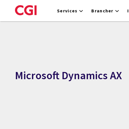
Skip
to
Services
Brancher
main
content
Microsoft Dynamics AX