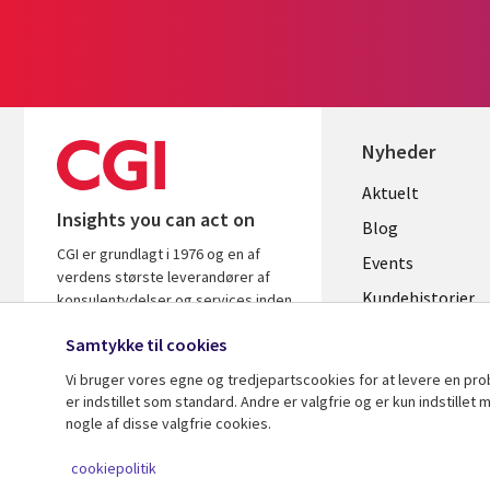
Nyheder
Useful
Aktuelt
Insights you can act on
links
Blog
CGI er grundlagt i 1976 og en af
DENMAR
Events
verdens største leverandører af
Kundehistorier
konsulentydelser og services inden
for it og forretningsrådgivning. Vi
Videoer
Samtykke til cookies
leverer indsigt og løsninger, der
skaber resultater.
Vi bruger vores egne og tredjepartscookies for at levere en pr
er indstillet som standard. Andre er valgfrie og er kun indstille
nogle af disse valgfrie cookies.
© 2026 CGI Inc.
cookiepolitik