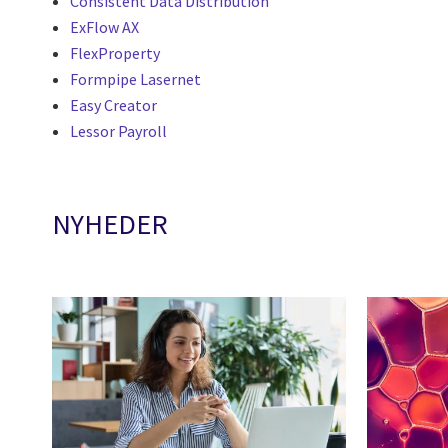
Consistent Data Distribution
ExFlow AX
FlexProperty
Formpipe Lasernet
Easy Creator
Lessor Payroll
NYHEDER