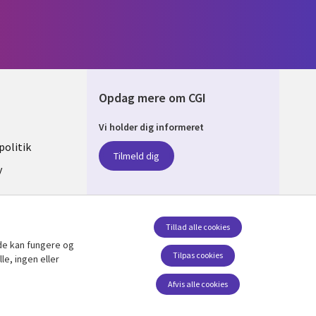
Opdag mere om CGI
Vi holder dig informeret
ARK
olitik
Tilmeld dig
y
sent
Tillad alle cookies
de kan fungere og
Følg os
Tilpas cookies
le, ingen eller
Social Media DENMARK
Afvis alle cookies