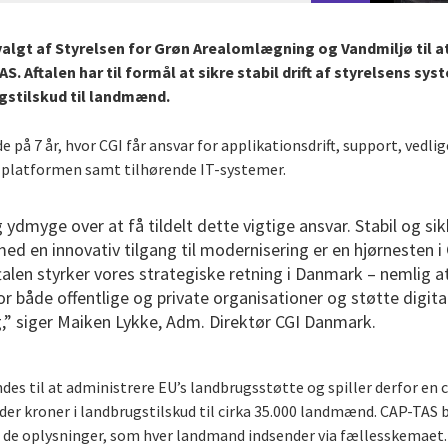
valgt af Styrelsen for Grøn Arealomlægning og Vandmiljø til at
. Aftalen har til formål at sikre stabil drift af styrelsens sy
gstilskud til landmænd.
e på 7 år, hvor CGI får ansvar for applikationsdrift, support, vedl
S-platformen samt tilhørende IT-systemer.
 ydmyge over at få tildelt dette vigtige ansvar. Stabil og sikk
 en innovativ tilgang til modernisering er en hjørnesten i
ftalen styrker vores strategiske retning i Danmark – nemlig at
or både offentlige og private organisationer og støtte digital
g,” siger Maiken Lykke, Adm. Direktør CGI Danmark.
 til at administrere EU’s landbrugsstøtte og spiller derfor en ce
rder kroner i landbrugstilskud til cirka 35.000 landmænd. CAP-TAS
 de oplysninger, som hver landmand indsender via fællesskemaet.