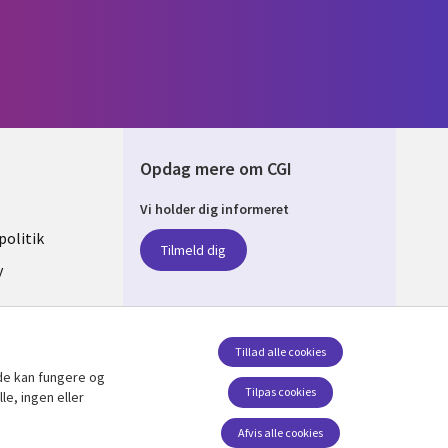
Opdag mere om CGI
Vi holder dig informeret
ARK
olitik
Tilmeld dig
y
sent
Tillad alle cookies
de kan fungere og
Følg os
Tilpas cookies
le, ingen eller
Social Media DENMARK
Afvis alle cookies