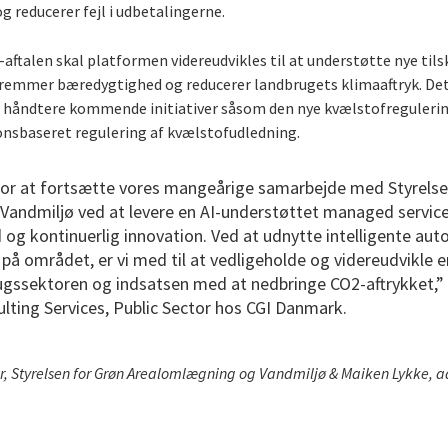
 reducerer fejl i udbetalingerne.
aftalen skal platformen videreudvikles til at understøtte nye tils
 fremmer bæredygtighed og reducerer landbrugets klimaaftryk. De
at håndtere kommende initiativer såsom den nye kvælstofregulerin
nsbaseret regulering af kvælstofudledning.
for at fortsætte vores mangeårige samarbejde med Styrelse
andmiljø ved at levere en AI-understøttet managed services
d og kontinuerlig innovation. Ved at udnytte intelligente au
på området, er vi med til at vedligeholde og videreudvikle e
rugssektoren og indsatsen med at nedbringe CO2-aftrykket,”
ulting Services, Public Sector hos CGI Danmark.
ør, Styrelsen for Grøn Arealomlægning og Vandmiljø & Maiken Lykke, 