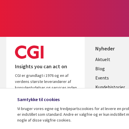
Nyheder
Useful
Aktuelt
Insights you can act on
links
Blog
CGI er grundlagt i 1976 og en af
DENMAR
Events
verdens største leverandører af
Kundehistorier
konsulentydelser og services inden
for it og forretningsrådgivning. Vi
Videoer
Samtykke til cookies
leverer indsigt og løsninger, der
skaber resultater.
Vi bruger vores egne og tredjepartscookies for at levere en pr
er indstillet som standard. Andre er valgfrie og er kun indstille
nogle af disse valgfrie cookies.
© 2026 CGI Inc.