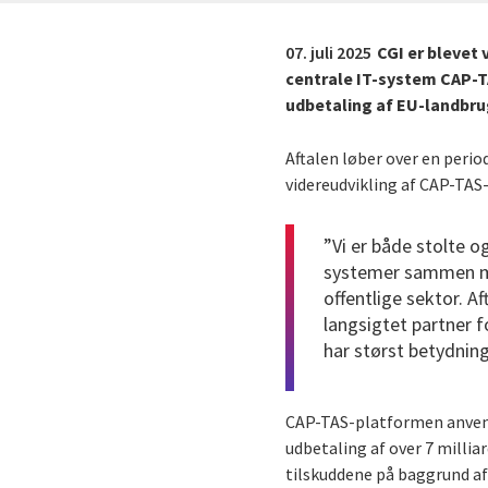
07. juli 2025
CGI er blevet 
centrale IT-system CAP-TAS
udbetaling af EU-landbru
Aftalen løber over en period
videreudvikling af CAP-TA
”Vi er både stolte og
systemer sammen med
offentlige sektor. A
langsigtet partner f
har størst betydnin
CAP-TAS-platformen anvendes
udbetaling af over 7 millia
tilskuddene på baggrund af