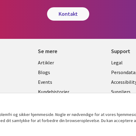
kontakt
Se mere
Support
Library
Legal
Artikler
Legal
Links
DENM
Blogs
Persondatap
K
DENMARK
Events
Accessibilit
Kundehistorier
Suppliers
Nyheder
Change con
Viewpoints
oblemfri og sikker hjemmeside. Nogle er nødvendige for at vores hjemmesi
t med dit samtykke for at forbedre din browseroplevelse. Du kan acceptere al
Se flere