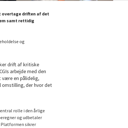
 overtage driften af det
stem samt rettidig
igeholdelse og
er drift af kritiske
 CGIs arbejde med den
 være en pålidelig,
 omstilling, der hvor det
ntral rolle i den årlige
 beregner og udbetaler
 Platformen sikrer