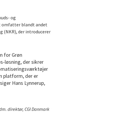
kuds- og
t omfatter blandt andet
g (NKR), der introducerer
n for Grøn
-løsning, der sikrer
tomatiseringsværktøjer
n platform, der er
 siger Hans Lynnerup,
adm. direktør, CGI Danmark