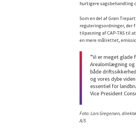
hurtigere sagsbehandling og
Som en del af Grøn Trepart-
reguleringsordninger, der
tilpasning af CAP-TAS til 
en mere målrettet, emissio
”Vi er meget glade 
Arealomlægning og V
både driftssikkerhe
og vores dybe viden 
essentiel for landb
Vice President Cons
Foto: Lars Gregersen, direkt
A/S