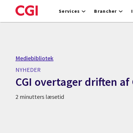
Skip
to
Services
Brancher
main
content
Mediebibliotek
NYHEDER
CGI overtager driften af
2 minutters læsetid