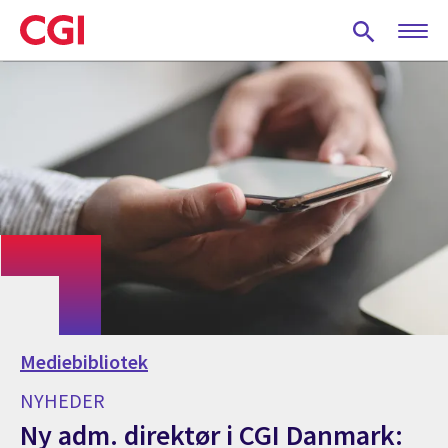
Skip
to
main
content
Mediebibliotek
NYHEDER
Ny adm. direktør i CGI Danmark: