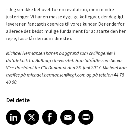
- Jeg ser ikke behovet for en revolution, men mindre
justeringer. Vi har en masse dygtige kollegaer, der dagligt
leverer en fantastisk service til vores kunder. Der er derfor
allerede det bedst mulige fundament for at starte den her
rejse, fastslår den adm. direktør.
Michael Hermansen har en baggrund som civilingeniør i
datateknik fra Aalborg Universitet. Han tiltrådte som Senior
Vice President for CGI Danmark den 26. juni 2017. Michael kan
træffes på michael.hermansen@cgi.com og på telefon 44 78
40 00.
Del dette
Share article on LinkedIn
Share article on X
Share article on Facebook
Share article on Email
Share article on Print
LinkedIn
X
Facebook
Email
Print