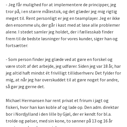
- Jeg får mulighed for at implementere de principper, jeg
tror på, i en større målestok, og det glæder jeg mig rigtig
meget til. Rent personligt er jeg en teamplayer. Jeg er ikke
den ensomme ulv, der går i kast med at løse alle problemer
alene. I stedet samler jeg holdet, der i fællesskab finder
frem til de bedste løsninger for vores kunder, siger han og
fortsætter:
- Som person finder jeg glæde ved at gøre en forskel og
være stolt af det arbejde, jeg udfører. Siden jeg var 18 år, har
jeg altid haft mindst ét frivilligt tillidserhverv. Det fylder for
mig, at når jeg har overskuddet til at gøre noget for andre,
så gør jeg gerne det.
Michael Hermansen har rent privat et frirum i jagt og
fiskeri, hvor han kan koble af og lade op. Den adm. direktør
bor i Nordjylland i den lille by Gjøl, der er kendt for bl.a.
trolde og pølser, med sin kone, to sønner på 13 og 16 år