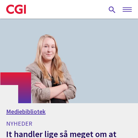
Skip
to
main
content
Mediebibliotek
NYHEDER
It handler lige så meget om at