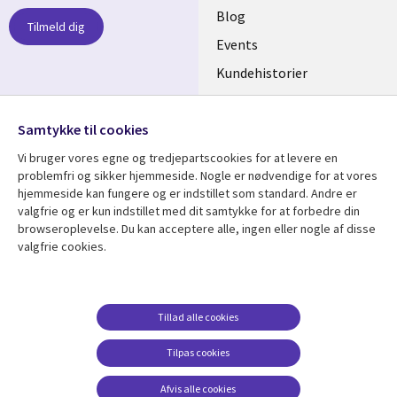
links
Blog
Tilmeld dig
DENMARK
Events
Kundehistorier
Videoer
Følg os
Samtykke til cookies
Social
Vi bruger vores egne og tredjepartscookies for at levere en
Media
problemfri og sikker hjemmeside. Nogle er nødvendige for at vores
DENMARK
hjemmeside kan fungere og er indstillet som standard. Andre er
valgfrie og er kun indstillet med dit samtykke for at forbedre din
Se mere
Support
browseroplevelse. Du kan acceptere alle, ingen eller nogle af disse
valgfrie cookies.
Library
Legal
Artikler
Legal
Links
DENMARK
Blogs
Persondatapolitik
DENMARK
Events
Accessibility
Tillad alle cookies
Kundehistorier
Suppliers
Tilpas cookies
Nyheder
Change consent
Afvis alle cookies
Viewpoints