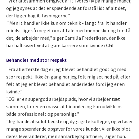
"Vi er allesammen omgivet af it i vores liv på mange måder,
og jeg synes at det er spændende at forstå lidt af alt det,
der ligger bag it-løsningerne."
"Men it handler ikke kun om teknik - langt fra. It handler
mindst lige så meget om at tale med mennesker og forstå
det, de arbejder med," siger Camilla Frederiksen, der ikke
har haft svært ved at gøre karriere som kvinde i CGI:
Behandlet med stor respekt
"Fra allerførste dag er jeg blevet behandlet godt og med
stor respekt. Ikke én gang har jeg følt mig set ned på, eller
følt at jeg er blevet behandlet anderledes fordi jeg er en
kvinde."
"CGI er en supergod arbejdsplads, hvor vi arbejder tæt
sammen, lærer en masse af hinanden og kan udvikle os
både professionelt og personligt."
"Jeg har de absolut bedste og dygtigste kolleger, og vi løser
mange spændende opgaver for vores kunder. Vi er ikke blot
deres leverandører, men samarbejdspartnere," siger hun.