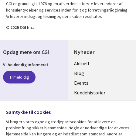
CGI er grundlagt i 1976 og en af verdens største leverandører af
konsulentydelser og services inden for it og forretningsrådgivning.
Vi leverer indsigt og løsninger, der skaber resultater.
© 2026 CGI Inc.
Opdag mere om CGI
Nyheder
Useful
Aktuelt
Vi holder dig informeret
links
Blog
Tilmeld dig
DENMARK
Events
Kundehistorier
Videoer
Følg os
Samtykke til cookies
Social
Vi bruger vores egne og tredjepartscookies for at levere en
Media
problemfri og sikker hjemmeside. Nogle er nødvendige for at vores
DENMARK
hjemmeside kan fungere og er indstillet som standard. Andre er