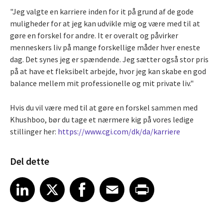
"Jeg valgte en karriere inden for it på grund af de gode
muligheder for at jeg kan udvikle mig og være med til at
gøre en forskel for andre. It er overalt og påvirker
menneskers liv på mange forskellige måder hver eneste
dag. Det synes jeg er spændende. Jeg sætter også stor pris
på at have et fleksibelt arbejde, hvor jeg kan skabe en god
balance mellem mit professionelle og mit private liv."
Hvis du vil være med til at gøre en forskel sammen med
Khushboo, bør du tage et nærmere kig på vores ledige
stillinger her:
https://www.cgi.com/dk/da/karriere
Del dette
Share article on LinkedIn
Share article on X
Share article on Facebook
Share article on Email
Share article on Print
LinkedIn
X
Facebook
Email
Print