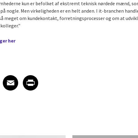
somhederne kun er befolket af ekstremt teknisk nørdede mænd, som
på nogle. Men virkeligheden er en helt anden. I it-branchen handle
e så meget om kundekontakt, forretningsprocesser og om at udvik
kolleger."
nger her
 on LinkedIn
icle on X
e article on Facebook
Share article on Email
Share article on Print
Facebook
Email
Print