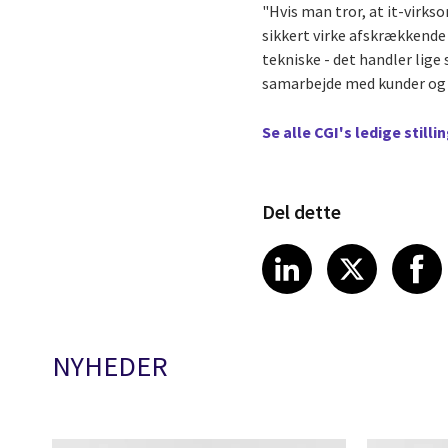
"Hvis man tror, at it-virk
sikkert virke afskrækkende 
tekniske - det handler lig
samarbejde med kunder og 
Se alle CGI's ledige stilli
Del dette
Share article
Share art
Shar
LinkedIn
X
NYHEDER