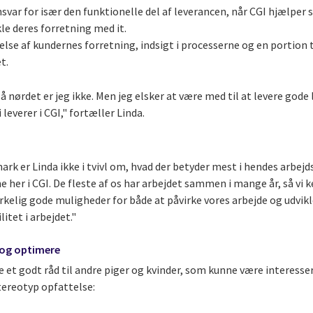
svar for især den funktionelle del af leverancen, når CGI hjælper
kle deres forretning med it.
else af kundernes forretning, indsigt i processerne og en portion
t.
så nørdet er jeg ikke. Men jeg elsker at være med til at levere gode
 leverer i CGI," fortæller Linda.
nmark er Linda ikke i tvivl om, hvad der betyder mest i hendes arbejds
ne her i CGI. De fleste af os har arbejdet sammen i mange år, så vi
virkelig gode muligheder for både at påvirke vores arbejde og udvikl
litet i arbejdet."
 og optimere
e et godt råd til andre piger og kvinder, som kunne være interesser
ereotyp opfattelse: