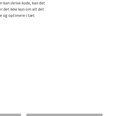
 kan skrive kode, kan det
r det ikke kun om alt det
le og optimere i tæt