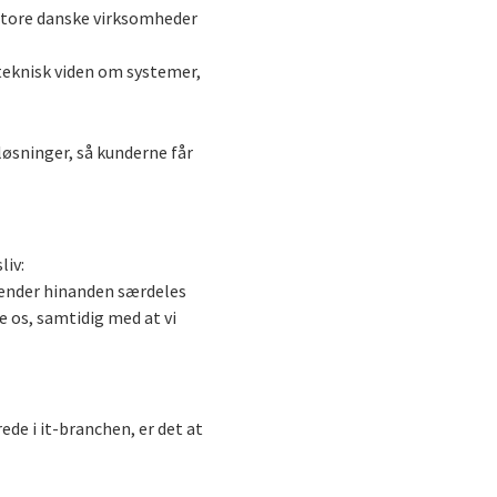
 store danske virksomheder
 teknisk viden om systemer,
 løsninger, så kunderne får
liv:
 kender hinanden særdeles
e os, samtidig med at vi
ede i it-branchen, er det at