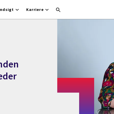
Indsigt
Karriere
anden
eder