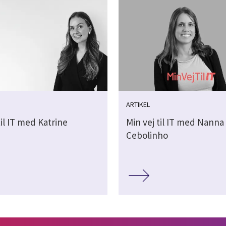
ARTIKEL
til IT med Katrine
Min vej til IT med Nanna
d
Cebolinho