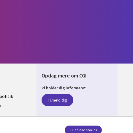
Opdag mere om CGI
Vi holder dig informeret
ARK
olitik
Tilmeld dig
y
sent
Tillad alle cookies