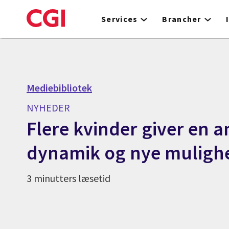
Skip
to
Services
Brancher
main
content
Mediebibliotek
NYHEDER
Flere kvinder giver en 
dynamik og nye muligh
3 minutters læsetid