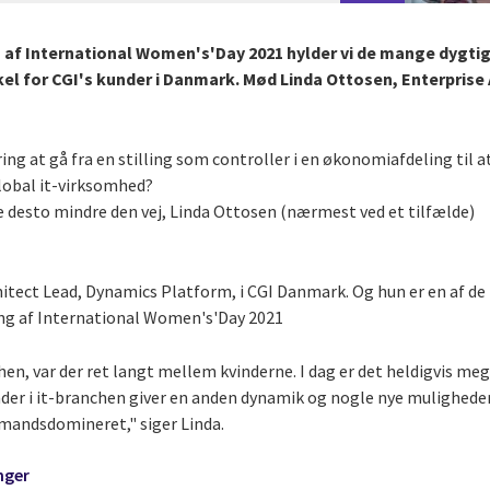
g af International Women's'Day 2021 hylder vi de mange dygti
skel for CGI's kunder i Danmark. Mød Linda Ottosen, Enterprise
ring at gå fra en stilling som controller i en økonomiafdeling til a
global it-virksomhed?
ke desto mindre den vej, Linda Ottosen (nærmest ved et tilfælde)
hitect Lead, Dynamics Platform, i CGI Danmark. Og hun er en af de
ning af International Women's'Day 2021
chen, var der ret langt mellem kvinderne. I dag er det heldigvis me
inder i it-branchen giver en anden dynamik og nogle nye mulighede
mandsdomineret," siger Linda.
nger