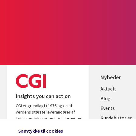
Nyheder
Useful
Aktuelt
Insights you can act on
links
Blog
CGI er grundlagt i 1976 og en af
DENMAR
Events
verdens største leverandører af
Kundehistorier
konsulentydelser og services inden
for it og forretningsrådgivning. Vi
Videoer
Samtykke til cookies
leverer indsigt og løsninger, der