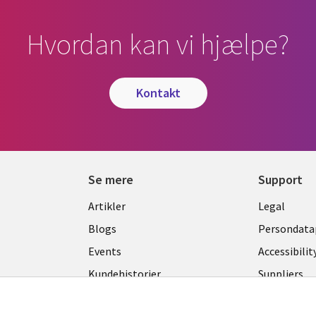
Hvordan kan vi hjælpe?
kontakt
Se mere
Support
Library
Legal
Artikler
Legal
Links
DENM
Blogs
Persondatap
K
DENMARK
Events
Accessibilit
Kundehistorier
Suppliers
Nyheder
Change con