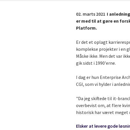
02. marts 2021
I anlednin
er med til at gøre en for
Platform.
Er det et oplagt karrieresp
komplekse projekter i en 
Måske ikke. Men det var ik
gik sidst i 1990'erne.
I dag er hun Enterprise Arc
CGI, som vi hylder i anled
"Da jeg skiftede til it-bran
overbevist om, at flere kv
historisk har været meget 
Elsker at levere gode løsni