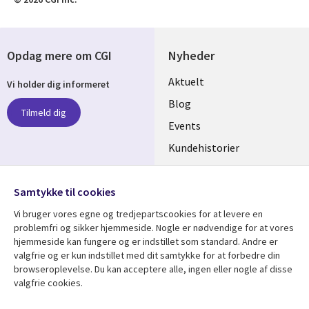
Opdag mere om CGI
Nyheder
Useful
Aktuelt
Vi holder dig informeret
links
Blog
Tilmeld dig
DENMARK
Events
Kundehistorier
Videoer
Følg os
Samtykke til cookies
Social
Vi bruger vores egne og tredjepartscookies for at levere en
Media
problemfri og sikker hjemmeside. Nogle er nødvendige for at vores
DENMARK
hjemmeside kan fungere og er indstillet som standard. Andre er
valgfrie og er kun indstillet med dit samtykke for at forbedre din
Se mere
Support
browseroplevelse. Du kan acceptere alle, ingen eller nogle af disse
valgfrie cookies.
Library
Legal
Artikler
Legal