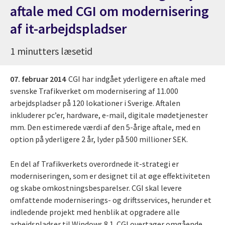
aftale med CGI om modernisering
af it-arbejdspladser
1 minutters læsetid
07. februar 2014
CGI har indgået yderligere en aftale med
svenske Trafikverket om modernisering af 11.000
arbejdspladser på 120 lokationer i Sverige. Aftalen
inkluderer pc’er, hardware, e-mail, digitale mødetjenester
mm. Den estimerede værdi af den 5-årige aftale, med en
option på yderligere 2 år, lyder på 500 millioner SEK.
En del af Trafikverkets overordnede it-strategi er
moderniseringen, som er designet til at øge effektiviteten
og skabe omkostningsbesparelser. CGI skal levere
omfattende moderniserings- og driftsservices, herunder et
indledende projekt med henblik at opgradere alle
arbejdspladser til Windows 8.1. CGI overtager omgående