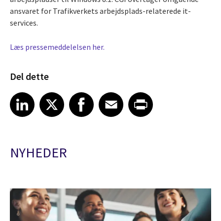
ansvaret for Trafikverkets arbejdsplads-relaterede it-
services.
Læs pressemeddelelsen her.
Del dette
Share article on LinkedIn
Share article on X
Share article on Facebook
Share article on Email
Share article on Print
LinkedIn
X
Facebook
Email
Print
NYHEDER