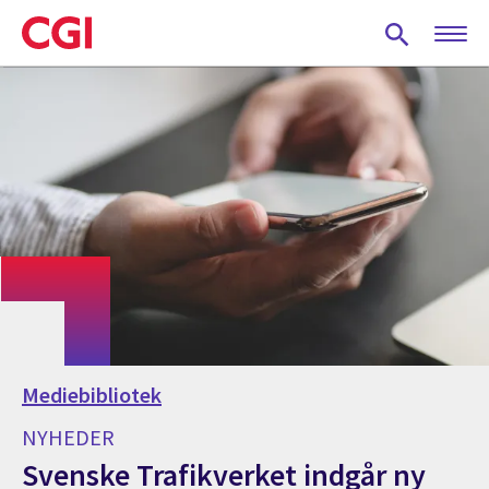
Skip
to
main
content
Mediebibliotek
NYHEDER
Svenske Trafikverket indgår ny