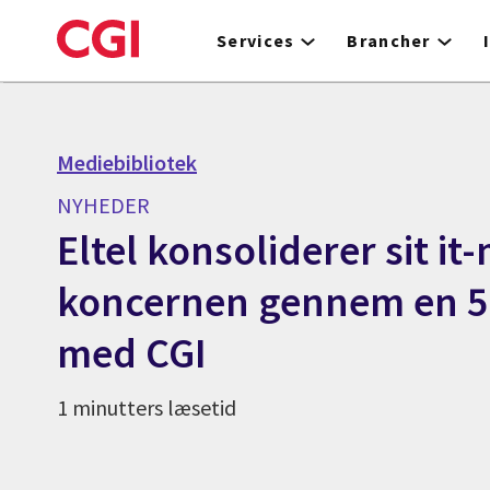
Skip
to
Services
Brancher
main
content
Mediebibliotek
NYHEDER
Eltel konsoliderer sit it-
koncernen gennem en 5-
med CGI
1 minutters læsetid