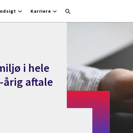
Indsigt
Karriere
miljø i hele
årig aftale