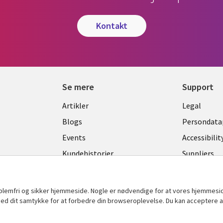
kontakt
Se mere
Support
Library
Legal
Artikler
Legal
Links
DENM
Blogs
Persondatap
K
DENMARK
Events
Accessibilit
Kundehistorier
Suppliers
Nyheder
Change con
Viewpoints
oblemfri og sikker hjemmeside. Nogle er nødvendige for at vores hjemmesi
Se flere
t med dit samtykke for at forbedre din browseroplevelse. Du kan acceptere al