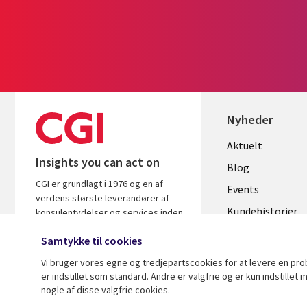
Nyheder
Useful
Aktuelt
Insights you can act on
links
Blog
CGI er grundlagt i 1976 og en af
DENMAR
Events
verdens største leverandører af
Kundehistorier
konsulentydelser og services inden
for it og forretningsrådgivning. Vi
Videoer
Samtykke til cookies
leverer indsigt og løsninger, der
skaber resultater.
Vi bruger vores egne og tredjepartscookies for at levere en pr
er indstillet som standard. Andre er valgfrie og er kun indstille
nogle af disse valgfrie cookies.
© 2026 CGI Inc.