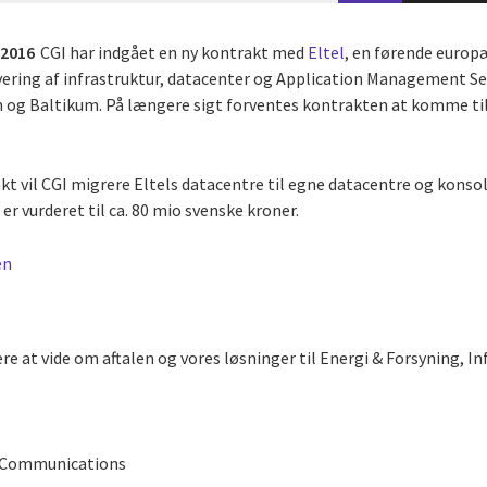
i 2016
CGI har indgået en ny kontrakt med
Eltel
, en førende europæ
ering af infrastruktur, datacenter og Application Management Ser
en og Baltikum. På længere sigt forventes kontrakten at komme til
kt vil CGI migrere Eltels datacentre til egne datacentre og konso
er vurderet til ca. 80 mio svenske kroner.
en
 at vide om aftalen og vores løsninger til Energi & Forsyning, In
 & Communications