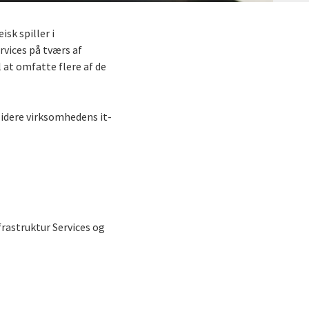
isk spiller i
vices på tværs af
 at omfatte flere af de
lidere virksomhedens it-
frastruktur Services og