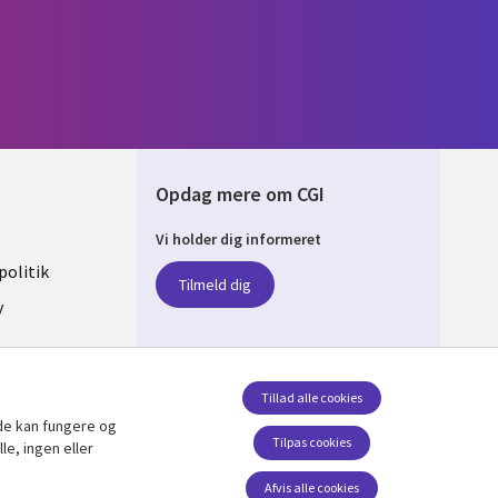
Opdag mere om CGI
Vi holder dig informeret
ARK
olitik
Tilmeld dig
y
sent
Tillad alle cookies
de kan fungere og
Følg os
Tilpas cookies
le, ingen eller
Social Media DENMARK
Afvis alle cookies