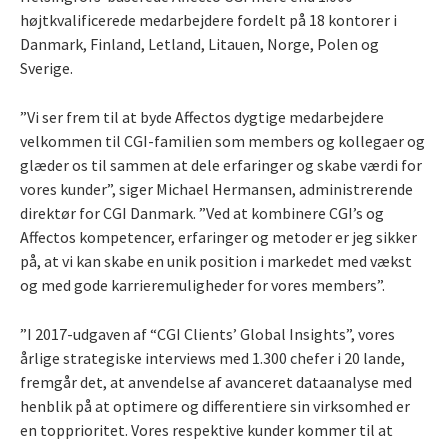
højtkvalificerede medarbejdere fordelt på 18 kontorer i
Danmark, Finland, Letland, Litauen, Norge, Polen og
Sverige.
”Vi ser frem til at byde Affectos dygtige medarbejdere
velkommen til CGI-familien som members og kollegaer og
glæder os til sammen at dele erfaringer og skabe værdi for
vores kunder”, siger Michael Hermansen, administrerende
direktør for CGI Danmark. ”Ved at kombinere CGI’s og
Affectos kompetencer, erfaringer og metoder er jeg sikker
på, at vi kan skabe en unik position i markedet med vækst
og med gode karrieremuligheder for vores members”.
”I 2017-udgaven af “CGI Clients’ Global Insights”, vores
årlige strategiske interviews med 1.300 chefer i 20 lande,
fremgår det, at anvendelse af avanceret dataanalyse med
henblik på at optimere og differentiere sin virksomhed er
en topprioritet. Vores respektive kunder kommer til at