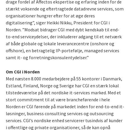
drage fordel af Affectos ekspertise og erfaring inden for de
stærkt voksende og eftertragtede datadrevne services, som
organisationer hungrer efter for at øge deres
digitalisering”, siger Heikki Nikku, President for CGI i
Norden. ”Modsat bidrager CGI med dybt kendskab til end-
to-end serviceydelser, der inkluderer adgang til et netværk
af både globale og lokale leverancecentre (onshore og
offshore), en betragtelig IP-portefølje, managed services
samt it- og forretningskonsulentydelser.”
Om CGI i Norden
Med næsten 8.000 medarbejdere på 55 kontorer i Danmark,
Estland, Finland, Norge og Sverige har CGI en stærk lokal
tilstedeværelse på det nordiske it-services marked. Med et
stort commitment til at være brancheførende i hele
Norden er CGI førende på markedet inden for end-to-end it-
løsninger, business consulting services og outsourcing
services. CGI’s nordiske enhed servicerer tusindvis af kunder
i offentlige og private organisationer, så de kan opnå