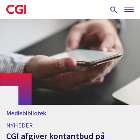
Skip
to
main
content
Mediebibliotek
NYHEDER
CGI afgiver kontantbud på