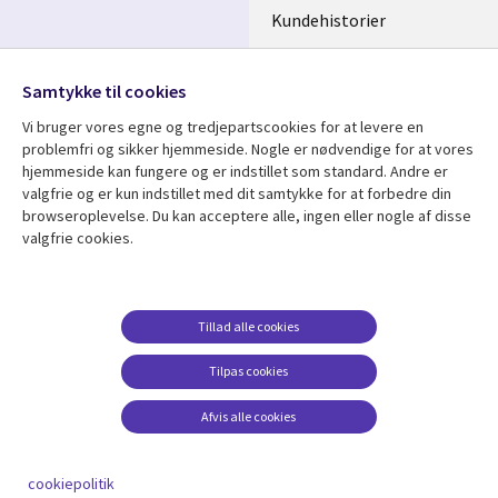
Kundehistorier
Videoer
Følg os
Samtykke til cookies
Social
Vi bruger vores egne og tredjepartscookies for at levere en
Media
problemfri og sikker hjemmeside. Nogle er nødvendige for at vores
DENMARK
hjemmeside kan fungere og er indstillet som standard. Andre er
valgfrie og er kun indstillet med dit samtykke for at forbedre din
Se mere
Support
browseroplevelse. Du kan acceptere alle, ingen eller nogle af disse
valgfrie cookies.
Library
Legal
Artikler
Legal
Links
DENMARK
Blogs
Persondatapolitik
DENMARK
Events
Accessibility
Tillad alle cookies
Kundehistorier
Suppliers
Tilpas cookies
Nyheder
Change consent
Afvis alle cookies
Viewpoints
Se flere
cookiepolitik