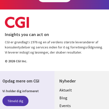
Insights you can act on
CGI er grundlagt i 1976 og en af verdens største leverandører af
konsulentydelser og services inden for it og forretningsrådgivning.
Vi leverer indsigt og løsninger, der skaber resultater.
© 2026 CGI Inc.
Opdag mere om CGI
Nyheder
Useful
Aktuelt
Vi holder dig informeret
links
Blog
Tilmeld dig
DENMARK
Events