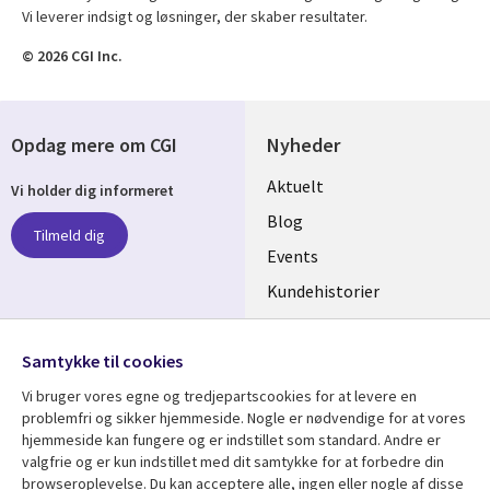
Vi leverer indsigt og løsninger, der skaber resultater.
© 2026 CGI Inc.
Opdag mere om CGI
Nyheder
Useful
Aktuelt
Vi holder dig informeret
links
Blog
Tilmeld dig
DENMARK
Events
Kundehistorier
Videoer
Følg os
Samtykke til cookies
Social
Vi bruger vores egne og tredjepartscookies for at levere en
Media
problemfri og sikker hjemmeside. Nogle er nødvendige for at vores
DENMARK
hjemmeside kan fungere og er indstillet som standard. Andre er
valgfrie og er kun indstillet med dit samtykke for at forbedre din
Se mere
Support
browseroplevelse. Du kan acceptere alle, ingen eller nogle af disse