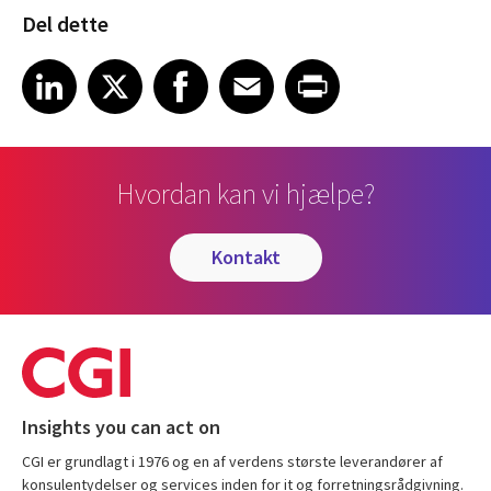
Del dette
Share article on LinkedIn
Share article on X
Share article on Facebook
Share article on Email
Share article on Print
LinkedIn
X
Facebook
Email
Print
Hvordan kan vi hjælpe?
kontakt
Insights you can act on
CGI er grundlagt i 1976 og en af verdens største leverandører af
konsulentydelser og services inden for it og forretningsrådgivning.