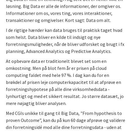
løsning. Big Data er alle de informationer, der omgiver os.
Informationer om os, vores ting, vores interaktioner,
transaktioner og omgivelser. Kort sagt: Data om alt.
I de rigtige hænder kan data bruges til praktisk taget hvad
som helst. Data bliver en kilde til indsigt og nye
forretningsmuligheder, når de bliver udforsket og brugt i fx
planning, Advanced Analytics og Predictive Analytics.
At opbevare data er traditionelt blevet set som en
omkostning. Men på blot fem år er prisen på cloud
computing faldet med hele 97 %. I dag kan du for en
brøkdel af prisen leje computerkapacitet til at afprøve en
forretningshypotese på alle dine virksomhedsdata -
lynhurtigt og med et sikkert resultat. Jo større datasæt, jo
mere nøjagtig bliver analysen.
Med CGIs unikke til gang til Big Data, "From hypothesis to
proven Outcome”, kan du på kun 60 dage afprøve og validere
din forretningsidé mod alle dine forretningsdata - uden at