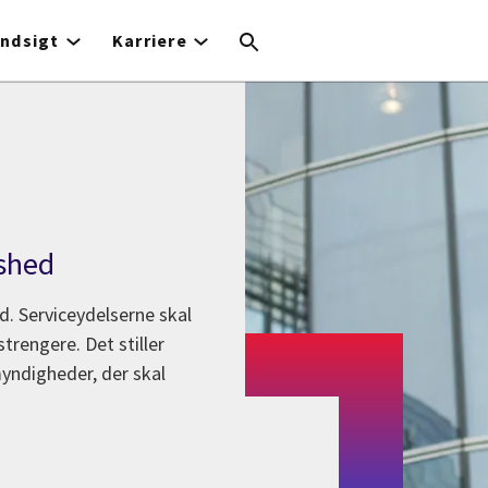
Indsigt
Karriere
dshed
d. Serviceydelserne skal
trengere. Det stiller
myndigheder, der skal