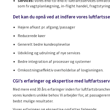
Services:
Vores end-to-end it-luftfartsservices omfatt
som fx vagtplanlægning, in-flight handel, fragtstyring
Det kan du opnå ved at indføre vores luftfartsse
Højere afkast pr. afgang/passager
Reducerede køer
Generelt bedre kundeoplevelse
Udvikling og udrulning af nye services
Bedre integration af processer og systemer
Omkostningseffektiv overholdelse af lovgivningen.
CGI’s erfaringer og ekspertise med luftfartsserv
Med mere end 30 års erfaringer inden for luftfartsbranchen
vores kunders unikke behov. Vi arbejder for, at passagerern
bedst mulige resultater.
Vores erfaringer og ekspertise omfatter følgende: