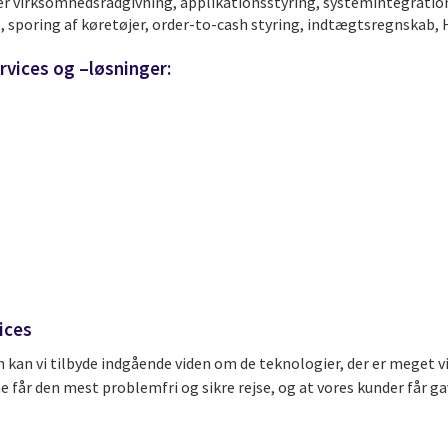
er virksomhedsrådgivning, applikationsstyring, systemintegration
, sporing af køretøjer, order-to-cash styring, indtægtsregnskab, 
rvices og –løsninger:
ices
 kan vi tilbyde indgående viden om de teknologier, der er meget vi
e får den mest problemfri og sikre rejse, og at vores kunder får g