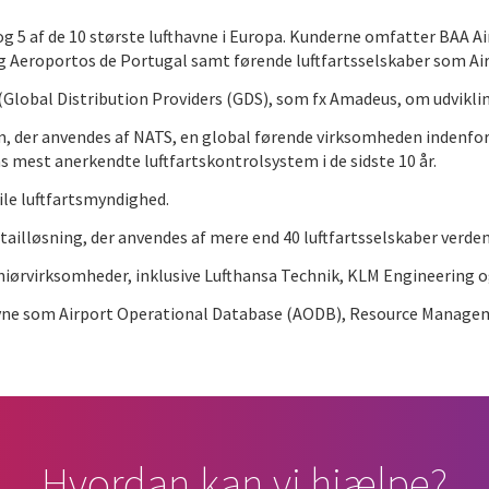
er og 5 af de 10 største lufthavne i Europa. Kunderne omfatter BAA 
og Aeroportos de Portugal samt førende luftfartsselskaber som Air
Global Distribution Providers (GDS), som fx Amadeus, om udvikling
, der anvendes af NATS, en global førende virksomheden indenfor 
s mest anerkendte luftfartskontrolsystem i de sidste 10 år.
ile luftfartsmyndighed.
tailløsning, der anvendes af mere end 40 luftfartsselskaber verde
iørvirksomheder, inklusive Lufthansa Technik, KLM Engineering o
havne som Airport Operational Database (AODB), Resource Manag
Hvordan kan vi hjælpe?