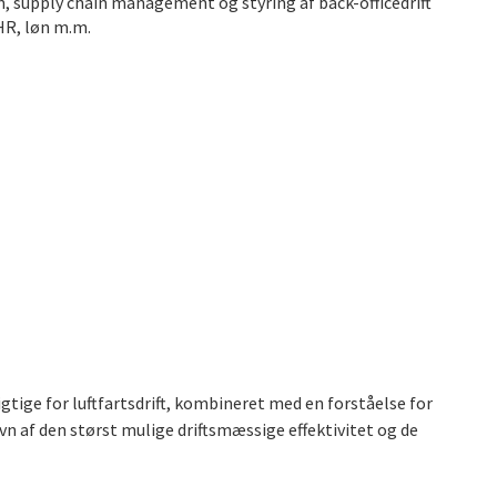
, supply chain management og styring af back-officedrift
HR, løn m.m.
gtige for luftfartsdrift, kombineret med en forståelse for
avn af den størst mulige driftsmæssige effektivitet og de