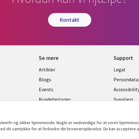
kontakt
Se mere
Support
Library
Legal
Artikler
Legal
Links
DENM
Blogs
Persondatap
K
DENMARK
Events
Accessibilit
Kundehistorier
Suppliers
Nyheder
Change con
Viewpoints
oblemfri og sikker hjemmeside. Nogle er nødvendige for at vores hjemmesi
t med dit samtykke for at forbedre din browseroplevelse. Du kan acceptere al
Se flere