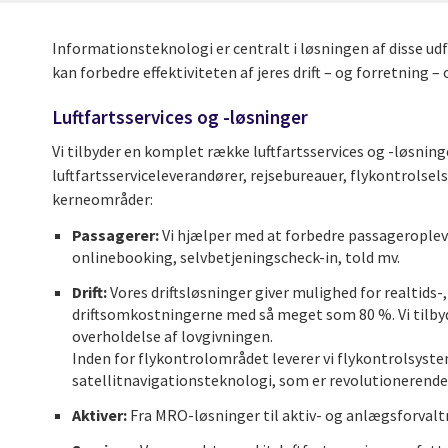
Informationsteknologi er centralt i løsningen af disse ud
kan forbedre effektiviteten af jeres drift – og forretning – 
Luftfartsservices og -løsninger
Vi tilbyder en komplet række luftfartsservices og -løsnin
luftfartsserviceleverandører, rejsebureauer, flykontrolsel
kerneområder:
Passagerer:
Vi hjælper med at forbedre passageropleve
onlinebooking, selvbetjeningscheck-in, told mv.
Drift:
Vores driftsløsninger giver mulighed for realtids-
driftsomkostningerne med så meget som 80 %. Vi tilbyde
overholdelse af lovgivningen.
Inden for flykontrolområdet leverer vi flykontrolsyst
satellitnavigationsteknologi, som er revolutionerende 
Aktiver:
Fra MRO-løsninger til aktiv- og anlægsforvalt