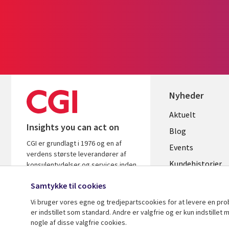
Nyheder
Useful
Aktuelt
Insights you can act on
links
Blog
CGI er grundlagt i 1976 og en af
DENMAR
Events
verdens største leverandører af
Kundehistorier
konsulentydelser og services inden
for it og forretningsrådgivning. Vi
Videoer
Samtykke til cookies
leverer indsigt og løsninger, der
skaber resultater.
Vi bruger vores egne og tredjepartscookies for at levere en pr
er indstillet som standard. Andre er valgfrie og er kun indstille
nogle af disse valgfrie cookies.