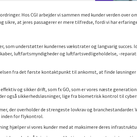
fordringer. Hos CGI arbejder vi sammen med kunder verden over om a
og sikre, at jeres passagerer er mere tilfredse, fordi vi har erfarin
ger, som understøtter kundernes vækstrater og langvarig succes. Id
skaber, luftfartsmyndigheder og luftfartsvedligeholdelse, -reparati
lsen fra det første kontaktpunkt til ankomst, at finde løsninger
, effektiv og sikker drift, som fx GO, som er vores næste generatio
r også sikkerhedsløsninger, lige fra biometrisk kontrol til cyber
emer, der overholder de strengeste lovkrav og branchestandarder.
inden for flykontrol.
ning hjælper vi vores kunder med at maksimere deres infrastruktu