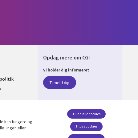
Opdag mere om CGI
Vi holder dig informeret
ARK
olitik
Tilmeld dig
y
sent
Tillad alle cookies
de kan fungere og
Følg os
Tilpas cookies
le, ingen eller