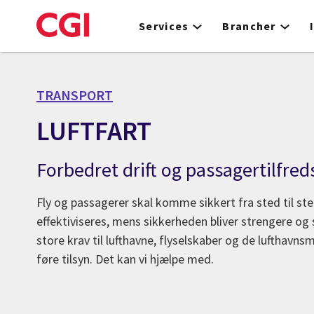
Skip
to
Services
Brancher
main
content
TRANSPORT
LUFTFART
Forbedret drift og passagertilfre
Fly og passagerer skal komme sikkert fra sted til ste
effektiviseres, mens sikkerheden bliver strengere og s
store krav til lufthavne, flyselskaber og de lufthavns
føre tilsyn. Det kan vi hjælpe med.