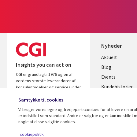
Nyheder
Useful
Aktuelt
Insights you can act on
links
Blog
CGI er grundlagt i 1976 og en af
DENMAR
Events
verdens største leverandører af
Kundehistorier
konsulentydelser og services inden
for it og forretningsrådgivning. Vi
Videoer
Samtykke til cookies
leverer indsigt og løsninger, der
skaber resultater.
Vi bruger vores egne og tredjepartscookies for at levere en pr
er indstillet som standard. Andre er valgfrie og er kun indstille
nogle af disse valgfrie cookies.
© 2026 CGI Inc.
cookiepolitik