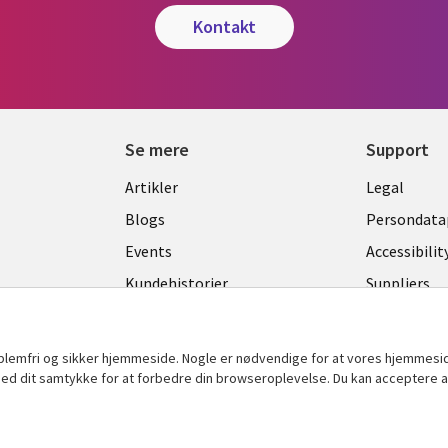
kontakt
Se mere
Support
Library
Legal
Artikler
Legal
Links
DENM
Blogs
Persondatap
K
DENMARK
Events
Accessibilit
Kundehistorier
Suppliers
Nyheder
Change con
Viewpoints
oblemfri og sikker hjemmeside. Nogle er nødvendige for at vores hjemmesi
Se flere
t med dit samtykke for at forbedre din browseroplevelse. Du kan acceptere al