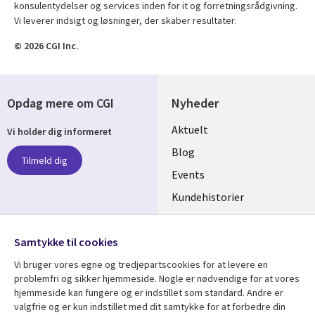
konsulentydelser og services inden for it og forretningsrådgivning.
Vi leverer indsigt og løsninger, der skaber resultater.
© 2026 CGI Inc.
Opdag mere om CGI
Nyheder
Useful
Aktuelt
Vi holder dig informeret
links
Blog
Tilmeld dig
DENMARK
Events
Kundehistorier
Videoer
Følg os
Samtykke til cookies
Social
Vi bruger vores egne og tredjepartscookies for at levere en
Media
problemfri og sikker hjemmeside. Nogle er nødvendige for at vores
DENMARK
hjemmeside kan fungere og er indstillet som standard. Andre er
valgfrie og er kun indstillet med dit samtykke for at forbedre din
Se mere
Support