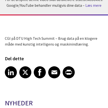
Google/YouTube behandler muligvis dine data –
Læs mere
CGI på DTU High Tech Summit – Brug data på en klogere
måde med kunstig intelligens og maskinindlæring.
Del dette
Share article on LinkedIn
Share article on X
Share article on Facebook
Share article on Email
Share article on Print
LinkedIn
X
Facebook
Email
Print
NYHEDER