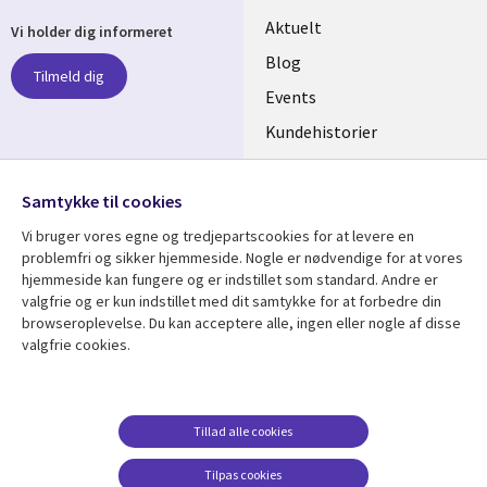
Useful
Aktuelt
Vi holder dig informeret
links
Blog
Tilmeld dig
DENMARK
Events
Kundehistorier
Videoer
Følg os
Samtykke til cookies
Social
Vi bruger vores egne og tredjepartscookies for at levere en
Media
problemfri og sikker hjemmeside. Nogle er nødvendige for at vores
DENMARK
hjemmeside kan fungere og er indstillet som standard. Andre er
valgfrie og er kun indstillet med dit samtykke for at forbedre din
Se mere
Support
browseroplevelse. Du kan acceptere alle, ingen eller nogle af disse
valgfrie cookies.
Library
Legal
Artikler
Legal
Links
DENMARK
Blogs
Persondatapolitik
DENMARK
Events
Accessibility
Tillad alle cookies
Kundehistorier
Suppliers
Tilpas cookies