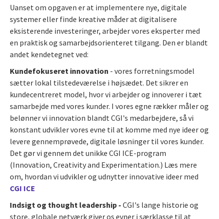
Uanset om opgaven er at implementere nye, digitale
systemer eller finde kreative måder at digitalisere
eksisterende investeringer, arbejder vores eksperter med
en praktisk og samarbejdsorienteret tilgang. Den er blandt
andet kendetegnet ved:
Kundefokuseret innovation
- vores forretningsmodel
sætter lokal tilstedeværelse i højsædet. Det sikrer en
kundecentreret model, hvor vi arbejder og innoverer i tæt
samarbejde med vores kunder. I vores egne rækker måler og
belønner vi innovation blandt CGI's medarbejdere, så vi
konstant udvikler vores evne til at komme med nye ideer og
levere gennemprøvede, digitale løsninger til vores kunder.
Det gør vi gennem det unikke CGI ICE-program
(Innovation, Creativity and Experimentation.) Læs mere
om, hvordan vi udvikler og udnytter innovative ideer med
CGI ICE
Indsigt og thought leadership -
CGI's lange historie og
store, globale netværk giver os evner i særklasse til at