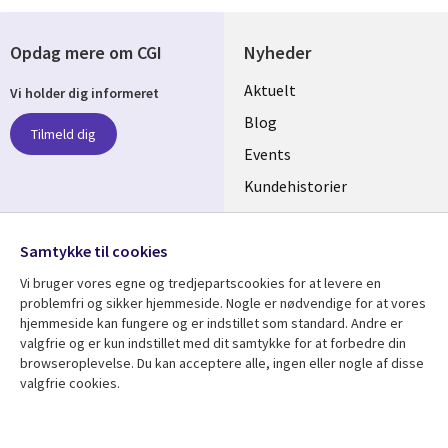
Opdag mere om CGI
Nyheder
Useful
Aktuelt
Vi holder dig informeret
links
Blog
Tilmeld dig
DENMARK
Events
Kundehistorier
Videoer
Følg os
Samtykke til cookies
Social
Vi bruger vores egne og tredjepartscookies for at levere en
Media
problemfri og sikker hjemmeside. Nogle er nødvendige for at vores
DENMARK
hjemmeside kan fungere og er indstillet som standard. Andre er
valgfrie og er kun indstillet med dit samtykke for at forbedre din
Se mere
Support
browseroplevelse. Du kan acceptere alle, ingen eller nogle af disse
Library
Legal
valgfrie cookies.
Artikler
Legal
Links
DENMARK
Blogs
Persondatapolitik