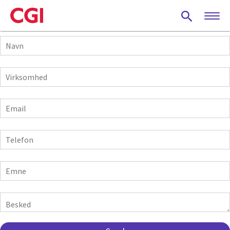
Skip
to
main
Navn
content
Virksomhed
E-
mail
Telefon
Emne
Besked