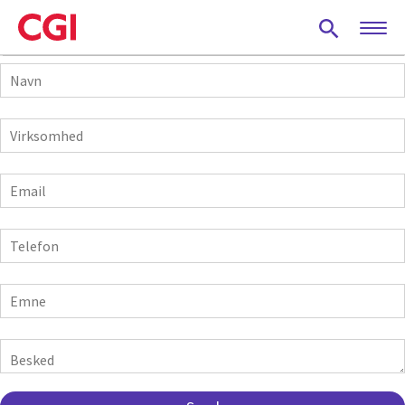
Skip
to
main
Navn
content
Virksomhed
E-
mail
Telefon
Emne
Besked