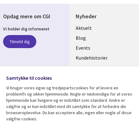
Opdag mere om CGI
Nyheder
Useful
Aktuelt
Vi holder dig informeret
links
Blog
Tilmeld dig
DENMARK
Events
Kundehistorier
Videoer
Følg os
Samtykke til cookies
Social
Vi bruger vores egne og tredjepartscookies for at levere en
Media
problemfri og sikker hjemmeside. Nogle er nødvendige for at vores
DENMARK
hjemmeside kan fungere og er indstillet som standard. Andre er
valgfrie og er kun indstillet med dit samtykke for at forbedre din
Se mere
Support
browseroplevelse. Du kan acceptere alle, ingen eller nogle af disse
Library
Legal
valgfrie cookies.
Artikler
Legal
Links
DENMARK
Blogs
Persondatapolitik